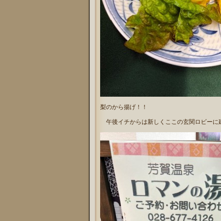
梨のから揚げ！！
午後イチからは新しくここの玄関ロビーに