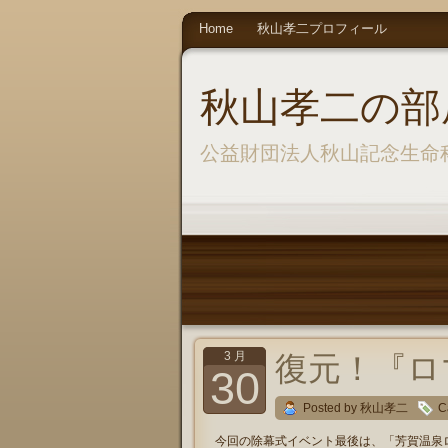
Home
秋山孝二プロフィール
秋山孝二の部
公益財団法人秋山記念生命
3 月
復元！『ロ
30
Posted by 秋山孝二
C
今回の除幕式イベント最後は、「芳賀温泉ロ