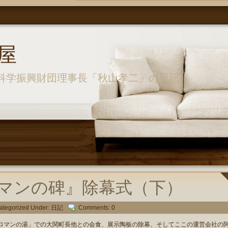
屋
科学振興財団理事長「秋山孝二」の日記
マンの碑』除幕式（下）
ategorized Under:
日記
Comments: 0
マンの湯」での大関町長他との会食、展示陶板の除幕、そしてここの運営会社の