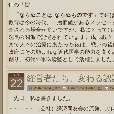
什の「掟」
「
ならぬことは ならぬものです
」で結
教育は今の時代、一層価値があるメッセー
介される場合が多いですが、私にとっては
院長の関係で記憶されています。戊辰戦争
まで人々の治療にあたった彼は、戦いの後
政府にその類まれな近代医学の能力を高く
創り、初代の軍医総監として活躍しました
4 月
経営者たち、変わる認識
22
Posted by 秋山孝二
Categorized Under:
日記
Co
先日、私は書きました。
～～～～～（公社）経済同友会の原発、ガ