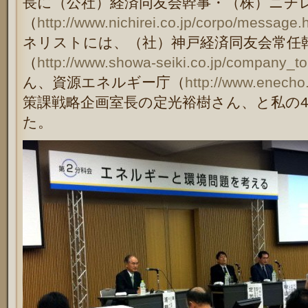
長に（公社）経済同友会幹事・（株）ニチ
（
http://www.nichirei.co.jp/corpo/message.
ネリストには、（社）神戸経済同友会常任
（
http://www.showa-seiki.co.jp/company_to
ん、資源エネルギー庁（
http://www.enecho.
策課戦略企画室長の定光裕樹さん、と私の
た。