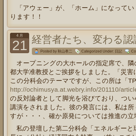
「アウェー」が、「ホーム」になってい
ります！！
4 月
経営者たち、変わる認識
21
Posted by 秋山孝二
Categorized Under:
日記
Co
オープニングの大ホールの指定席で、隣
都大学准教授とご挨拶をしました。「災害
この分科会のテーマですが、この所は「TP
http://ochimusya.at.webry.info/201110/artic
の反対論者として脚光を浴びており、つい
講演をされました。彼の発言には、私は所
すが・・・、確か原発については推進の立
私の登壇した第二分科会「エネルギーと