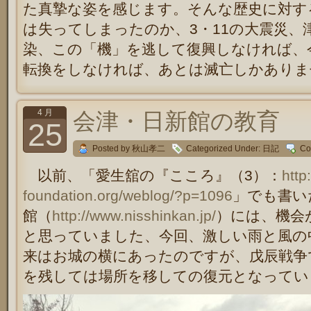
た真摯な姿を感じます。そんな歴史に対す
は失ってしまったのか、3・11の大震災、
染、この「機」を逃して復興しなければ、
転換をしなければ、あとは滅亡しかありま
4 月
会津・日新館の教育
25
Posted by 秋山孝二
Categorized Under:
日記
Co
以前、「愛生舘の『こころ』（3）：
http
foundation.org/weblog/?p=1096
」でも書い
館（
http://www.nisshinkan.jp/
）には、機会
と思っていました、今回、激しい雨と風の
来はお城の横にあったのですが、戊辰戦争
を残しては場所を移しての復元となってい