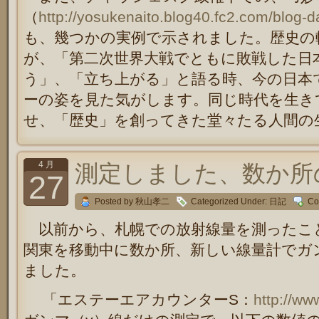
（
http://yosukenaito.blog40.fc2.com/blog-
も、幾つかの実例で示されました。歴史の
が、「第二次世界大戦でともに敗戦した日
う」、「立ち上がる」と語る時、今の日本
ーの姿を見た気がします。同じ時代を生き
せ、「歴史」を創ってきた堂々たる人間の
4 月
測定しました、数か所
27
Posted by 秋山孝二
Categorized Under:
日記
Co
以前から、札幌での放射線量を測ったこ
関東を移動中に数か所、新しい線量計でガ
ました。
「エステーエアカウンターS：
http://www