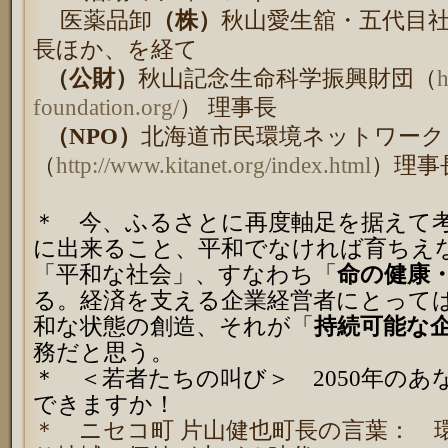
医薬品卸
（株）
秋山愛生舘・五代目
長ほか、を経て
（公財）
秋山記念生命科学振興財団（
h
foundation.org/
） 理事長
（
NPO
）
北海道市民環境ネットワーク
（
http://www.kitanet.org/index.html
）理事
＊ 今、ふるさとに再度軸足を据えて
に出来ること、平和でなければ育ちえ
「平和な社会」、すなわち「
命の健康
る。経済を支える企業経営者にとって
和な状態の創造、それが「
持続可能な
務だと思う。
＊ ＜若者たちの叫び＞
2050
年のあ
できますか！
＊ ニセコ町 片山健也町長の言葉： 