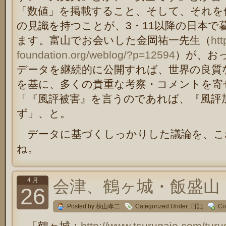
「数値」を掲載すること、そして、それを
の見識を持つことが、3・11以降の日本で
ます。富山でお会いした金岡祐一先生（
htt
foundation.org/weblog/?p=12594
）が、お
データを継続的に公開すれば、世界の良質
を基に、多くの貴重な考察・コメントを寄
「『風評被害』を言うのであれば、『風評
ず」、と。
データに基づくしっかりした議論を、こ
ね。
4 月
会津、鶴ヶ城・飯盛山
26
Posted by 秋山孝二
Categorized Under:
日記
Co
「鶴ヶ城：
http://www.tsurugajo.com/turu