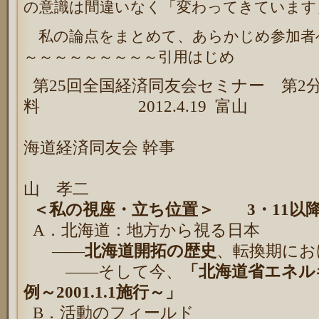
の意識は間違いなく「変わってきています
私の論点をまとめて、あらかじめ参加者
～～～～～～～～～引用はじめ
第
25
回全国経済同友会セミナー 第
2
料
2012.4.19
富山
海道経済同友会 幹事
山 孝二
＜私の視座・立ち位置＞
3
・
11
以
A
．北海道：地方から視る日本
――
北海道開拓の歴史
、転換期にお
――そして今、
「北海道省エネル
例～
2001.1.1
施行～」
B
．活動のフィールド