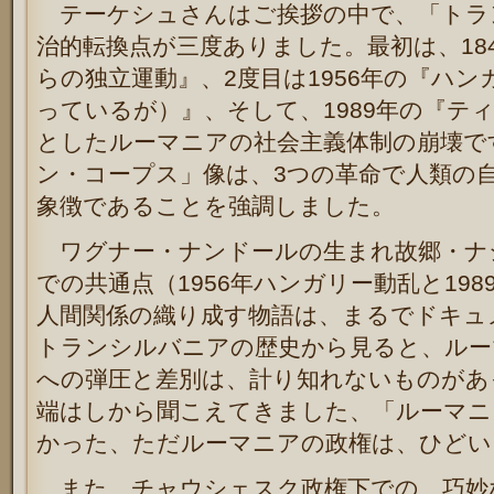
テーケシュさんはご挨拶の中で、「トラ
治的転換点が三度ありました。最初は、18
らの独立運動』、2度目は1956年の『ハ
っているが）』、そして、1989年の『テ
としたルーマニアの社会主義体制の崩壊で
ン・コープス」像は、3つの革命で人類の
象徴であることを強調しました。
ワグナー・ナンドールの生まれ故郷・ナ
での共通点（1956年ハンガリー動乱と19
人間関係の織り成す物語は、まるでドキュ
トランシルバニアの歴史から見ると、ルー
への弾圧と差別は、計り知れないものがあ
端はしから聞こえてきました、「ルーマニ
かった、ただルーマニアの政権は、ひどい
また、チャウシェスク政権下での、巧妙