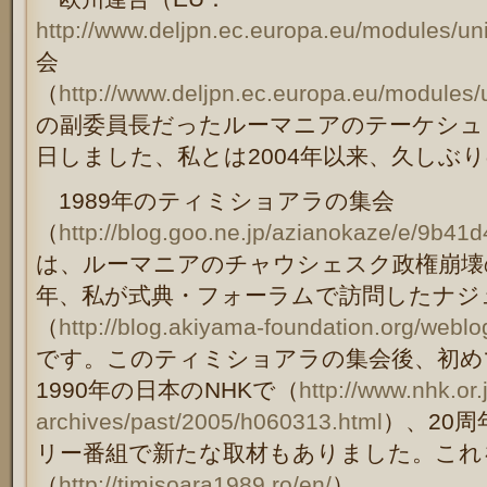
http://www.deljpn.ec.europa.eu/modules/u
会
（
http://www.deljpn.ec.europa.eu/modules/u
の副委員長だったルーマニアのテーケシュ
日しました、私とは2004年以来、久しぶ
1989年のティミショアラの集会
（
http://blog.goo.ne.jp/azianokaze/e/9b
は、ルーマニアのチャウシェスク政権崩壊
年、私が式典・フォーラムで訪問したナジ
（
http://blog.akiyama-foundation.org/webl
です。このティミショアラの集会後、初め
1990年の日本のNHKで（
http://www.nhk.or.
archives/past/2005/h060313.html
）、20周
リー番組で新たな取材もありました。これ
（
http://timisoara1989.ro/en/
）。