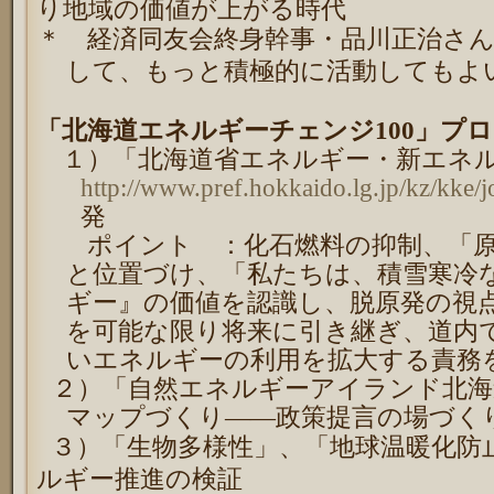
り地域の価値が上がる時代
＊ 経済同友会終身幹事・品川正治さ
して、もっと積極的に活動してもよ
「北海道エネルギーチェンジ
100
」プロ
１）「北海道省エネルギー・新エネ
http://www.pref.hokkaido.lg.jp/kz/kke/j
発
ポイント ：化石燃料の抑制、「原
と位置づけ、「私たちは、積雪寒冷
ギー』の価値を認識し、脱原発の視
を可能な限り将来に引き継ぎ、道内
いエネルギーの利用を拡大する責務
２）「自然エネルギーアイランド北海
マップづくり――政策提言の場づく
３）「生物多様性」、「地球温暖化防
ルギー推進の検証