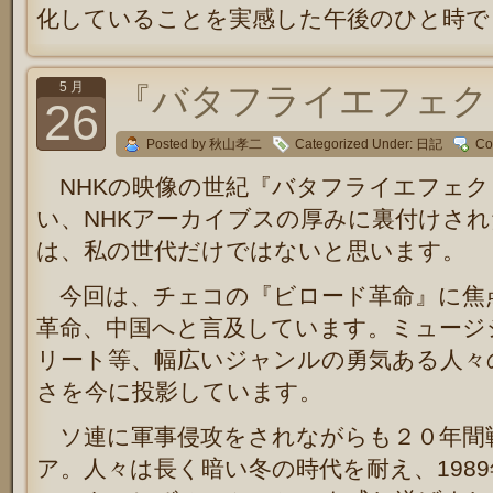
化していることを実感した午後のひと時で
5 月
『バタフライエフェク
26
Posted by 秋山孝二
Categorized Under:
日記
Co
NHKの映像の世紀『バタフライエフェク
い、NHKアーカイブスの厚みに裏付けさ
は、私の世代だけではないと思います。
今回は、チェコの『ビロード革命』に焦
革命、中国へと言及しています。ミュージ
リート等、幅広いジャンルの勇気ある人々
さを今に投影しています。
ソ連に軍事侵攻をされながらも２０年間
ア。人々は長く暗い冬の時代を耐え、198