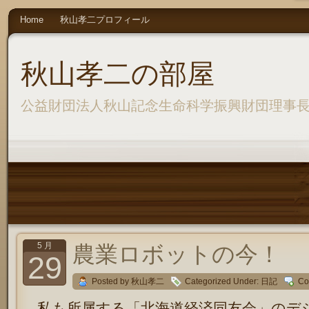
Home
秋山孝二プロフィール
秋山孝二の部屋
公益財団法人秋山記念生命科学振興財団理事
5 月
農業ロボットの今！
29
Posted by 秋山孝二
Categorized Under:
日記
Co
私も所属する「北海道経済同友会」のデ