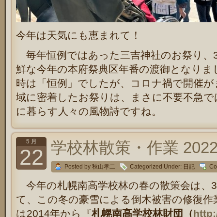
今年は天気にも恵まれて！
毎年恒例ではあった三吉神社のお祭り、
鮮な今年の本府祭典区年番の渡御となりま
時は「恒例」でしたが、コロナ禍で開催が
域に密着したお祭りは、まさに不要不急で
に暮らす人々の風物詩ですね。
5 月
学校林散策・作業 202
22
Posted by 秋山孝二
Categorized Under:
日記
Co
今年の札幌南高学校林の春の散策会は、3
て、この冬の豪雪による倒木被害の修復作
は2014年から『
札幌南高学校林財団（
http: