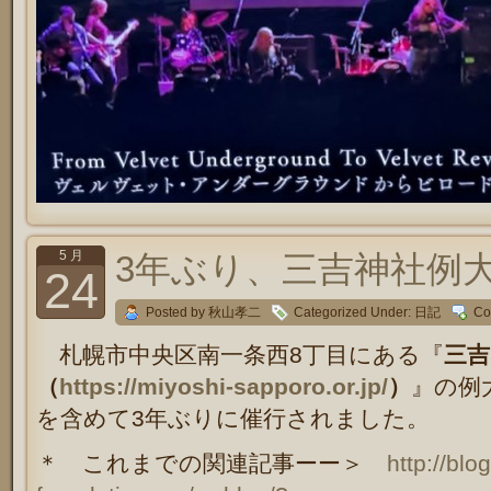
5 月
3年ぶり、三吉神社例
24
Posted by 秋山孝二
Categorized Under:
日記
Co
札幌市中央区南一条西8丁目にある『
三吉
（
https://miyoshi-sapporo.or.jp/
）
』の例
を含めて3年ぶりに催行されました。
＊ これまでの関連記事ーー＞
http://blo