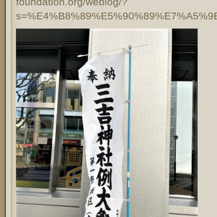
foundation.org/weblog/?
s=%E4%B8%89%E5%90%89%E7%A5%9