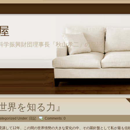
屋
科学振興財団理事長「秋山孝二」の日記
世界を知る力』
ategorized Under:
日記
Comments: 0
講して12年、この間の世界情勢の大きな変化の中、その羅針盤として私が最も信