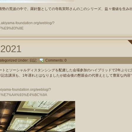
勢の荒波の中で、羅針盤としての寺島実郎さんのこのシリーズ、益々価値を生み
og.akiyama-foundation.org/weblog/?
F%E9%83%8E
021
ategorized Under:
日記
Comments: 0
トとソーシャルディスタンシングを配慮した会場参加のハイブリッドで2年ぶりに
年記念講演も、1年遅れとはなりましたが総会後の懇親会の代替えとして豊富な内容
.akiyama-foundation.org/weblog/?
C%E7%AA%93%E4%BC%9A