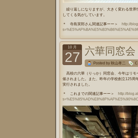
繰り返しになりますが、大きく変わる世界情
してくる気がしています。
＊ 寺島実郎さん関連記事ーー＞
http://bl
s=%E5%AF%BA%E5%B3%B6%E5%AE%9
10 月
六華同窓会 2
27
Posted by 秋山孝二
C
高校の六華（りっか）同窓会、今年はリモー
催されました。また、昨年の学校創立125周
実行されました。
＊ これまでの関連記事ーー＞
http://blog
s=%E5%85%AD%E8%8F%AF%E5%90%8