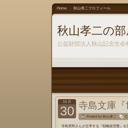
Home
秋山孝二プロフィール
秋山孝二の部
公益財団法人秋山記念生命
10 月
寺島文庫『
30
Posted by 秋山孝二
C
寺島実郎さんが主宰する『戦略経営塾』を受