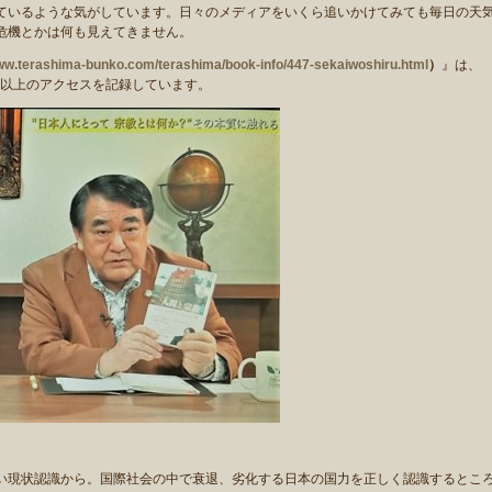
ているような気がしています。日々のメディアをいくら追いかけてみても毎日の天
危機とかは何も見えてきません。
www.terashima-bunko.com/terashima/book-info/447-sekaiwoshiru.html
）
』は、
0万回以上のアクセスを記録しています。
現状認識から。国際社会の中で衰退、劣化する日本の国力を正しく認識するとこ