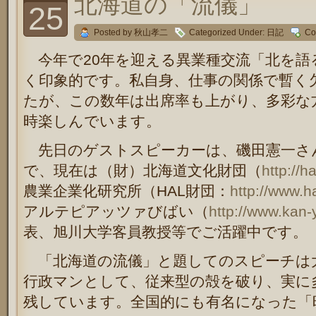
北海道の「流儀」
25
Posted by 秋山孝二
Categorized Under:
日記
Co
今年で20年を迎える異業種交流「北を語
く印象的です。私自身、仕事の関係で暫く
たが、この数年は出席率も上がり、多彩な
時楽しんでいます。
先日のゲストスピーカーは、磯田憲一さ
で、現在は（財）北海道文化財団（
http://ha
農業企業化研究所（HAL財団：
http://www.ha
アルテピアッツァびばい（
http://www.kan-
表、旭川大学客員教授等でご活躍中です。
「北海道の流儀」と題してのスピーチは
行政マンとして、従来型の殻を破り、実に
残しています。全国的にも有名になった「