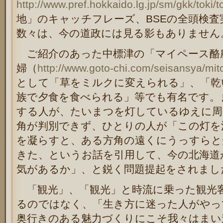
http://www.pref.hokkaido.lg.jp/sm/gkk/toki/
地」のキャッチフレーズ、BSEの全頭検
数々は、今の道政には見る影もありません
ご紹介のあった中標津の「マイペース酪
婦（
http://www.goto-chi.com/seisansya/mi
として「草をミルクに変えられる」、「乾
族で夕食を食べられる」等でも有名です。
する人が、たいまつを灯しているゆえに周
角が判別できず、ひとりの人が「この灯を
を凝らすと、ある方角の遠くにうっすらと
きた、というお話を引用して、今の北海道
気があるか」、と鋭く問題提起をされまし
「観光」、「観光」と時流に乗った観光
るのではなく、「生き方に迷った人がやっ
奥行きのある魅力づくりにこそ我々はまい