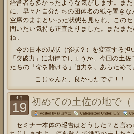
経営者も多かったような気がします。また
に、早々と自分たちの団体名の紙を置きな
空席のままといった状態も見られ、このセ
問いたい気持も正直ありました。まだまだ
ね。
今の日本の現状（惨状？）を変革する担
「突破力」に期待でしょうか。今回の土佐
たちの「命を賭ける」迫力を、あらためて
こじゃんと、良かったです！！
4 月
初めての土佐の地で（
19
Posted by 秋山孝二
Categorized Under:
日記
Co
セミナー本体の報告はどうした？と言わ
ちりしますよ。酒を飲んで維新の志士たち