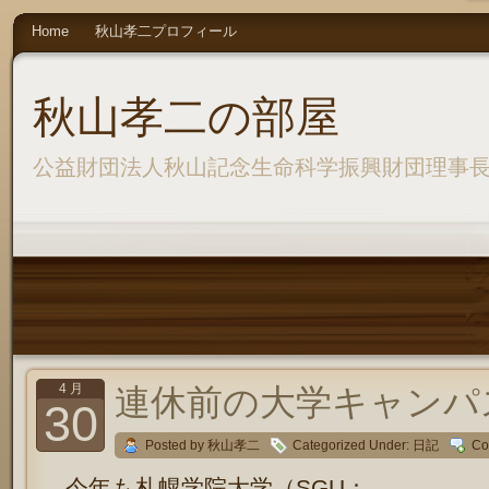
Home
秋山孝二プロフィール
秋山孝二の部屋
公益財団法人秋山記念生命科学振興財団理事
4 月
連休前の大学キャンパス in
30
Posted by 秋山孝二
Categorized Under:
日記
Co
今年も札幌学院大学（SGU：