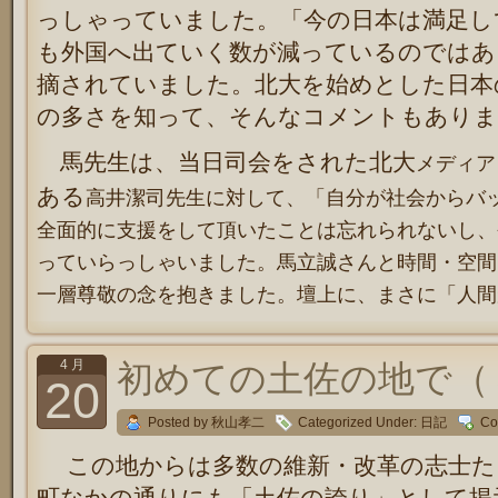
っしゃっていました。「今の日本は満足し
も外国へ出ていく数が減っているのではあ
摘されていました。北大を始めとした日本
の多さを知って、そんなコメントもありま
馬先生は、当日司会をされた北大
メディア
ある
高井潔司先生に対して、「自分が社会からバ
全面的に支援をして頂いたことは忘れられないし、
っていらっしゃいました。馬立誠さんと時間・空間
一層尊敬の念を抱きました。壇上に、まさに「人
4 月
初めての土佐の地で（
20
Posted by 秋山孝二
Categorized Under:
日記
Co
この地からは多数の維新・改革の志士た
町なかの通りにも「土佐の誇り」として掲