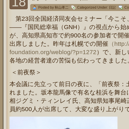
18
Posted by 秋山孝二
Categorized Under:
日記
Co
第23回全国経済同友会セミナー「今こそ
――『国民総幸福（GNH）』の視点から始
が、高知県高知市で約900名の参加者で開
出席しました。昨年は札幌での開催
（http:/
foundation.org/weblog/?p=1272
）で、新し
各地の経営者達の苦悩も伝わってきました
＜前夜祭＞
本会議に先立って前日の夜に、「前夜祭：
れました。坂本龍馬像で有名な桂浜を舞台
相ジグミ・ティンレイ氏、高知県知事尾崎
員約500人が出席して、大変な盛り上がり