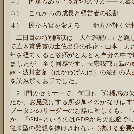
２） 国家のあり・政治のあり方――閉塞
３） これからの成長と経営者の役割
４） 民から官を変える――地方が輝く活
二日目の特別講演は「人生雑記帖」と題し
で直木賞受賞の土佐出身の作家・山本一力
年を経てくると故郷がどんどん自分の中で
ましたが、全く同感です。長宗我部元親の
婿・波川玄蕃（はかわげんば）の波乱の人
を読み解くお話でした。
2日間のセミナーで、何回も「危機感の
たが、お見受けする所参加者のかなりはす
ブータンのリーダーのお話に対しても、「
か、「GNHというのはGDPからの逃避で
従来型の発想を抜けきれない（抜ける必要