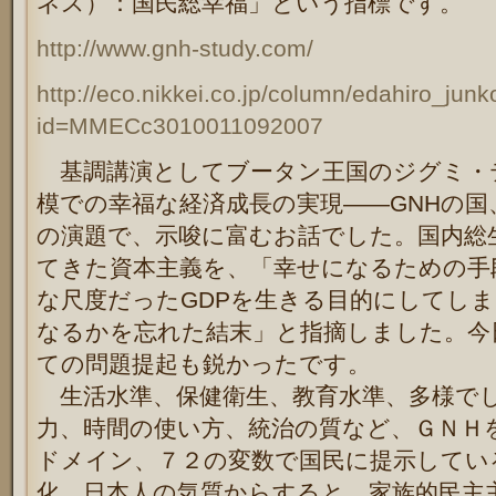
ネス）：国民総幸福」という指標です。
http://www.gnh-study.com/
http://eco.nikkei.co.jp/column/edahiro_junk
id=MMECc3010011092007
基調講演としてブータン王国のジグミ・
模での幸福な経済成長の実現――GNHの
の演題で、示唆に富むお話でした。国内総
てきた資本主義を、「幸せになるための手
な尺度だったGDPを生きる目的にしてし
なるかを忘れた結末」と指摘しました。今
ての問題提起も鋭かったです。
生活水準、保健衛生、教育水準、多様で
力、時間の使い方、統治の質など、ＧＮＨ
ドメイン、７２の変数で国民に提示してい
化、日本人の気質からすると、家族的民主