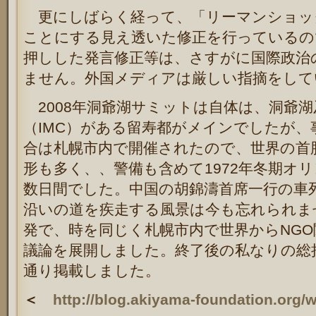
更にしばらく経って、「リーマンショッ
ことにする見え透いた修正を行っているの
押しした発言修正等は、さすがに国際政治
ません。外国メディアは厳しい指摘をして
2008年洞爺湖サミットは自体は、洞爺
（IMC）がある留寿都がメインでしたが、
合は札幌市内で開催されたので、世界の首
形も多く、、警備も含めて1972年冬期オ
数日間でした。中国の胡錦濤首席一行の車
沿いの道を疾走する風景は今も忘れられませ
発で、時を同じく札幌市内で世界からNGO
議論を展開しました。終了後の私なりの総
通り掲載しました。
＜
http://blog.akiyama-foundation.org/