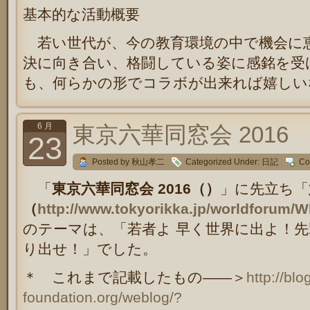
基本的な活動概要
若い世代が、今の教育環境の中で機会に
決に向き合い、格闘している姿に感銘を受
も、何らかの形でコラボが出来れば嬉しい
6 月
東京六華同窓会 2016
23
Posted by 秋山孝二
Categorized Under:
日記
Co
「
東京六華同窓会 2016（）
」に先立ち「
（
http://www.tokyorikka.jp/worldforum/
のテーマは、「若者よ 早く世界に出よ！先
り出せ！」でした。
＊ これまで記載したもの――＞
http://bl
foundation.org/weblog/?