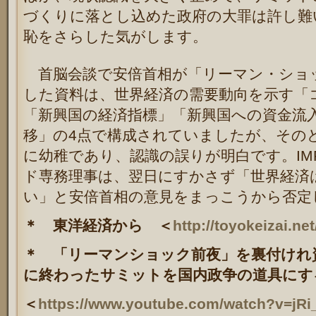
づくりに落とし込めた政府の大罪は許し難
恥をさらした気がします。
首脳会談で安倍首相が「リーマン・ショ
した資料は、世界経済の需要動向を示す「
「新興国の経済指標」「新興国への資金流入
移」の4点で構成されていましたが、その
に幼稚であり、認識の誤りが明白です。
I
ド専務理事は、翌日にすかさず「世界経済は
い」と安倍首相の意見をまっこうから否定
＊ 東洋経済から ＜
http://toyokeizai.net
＊ 「リーマンショック前夜」を裏付けれ
に終わったサミットを国内政争の道具にす
＜
https://www.youtube.com/watch?v=jRi