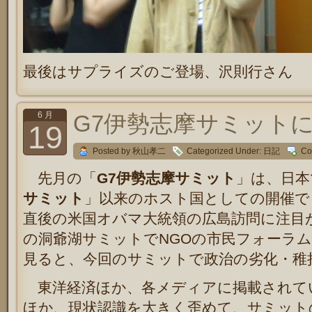
最後はサプライズのご登場、沢則行さん
6 月
G7伊勢志摩サミット
19
Posted by 秋山孝二
Categorized Under:
日記
Co
先月の「
G7伊勢志摩サミット
」は、日本
サミット
」以来のホスト国としての開催で
直後の米国オバマ大統領の広島訪問に注目
の洞爺湖サミットでNGOの市民フォーラ
見ると、今回のサミットで政治の劣化・稚
東洋経済ほか、各メディアに掲載されて
ほか、現状認識を大きく歪めて、サミット