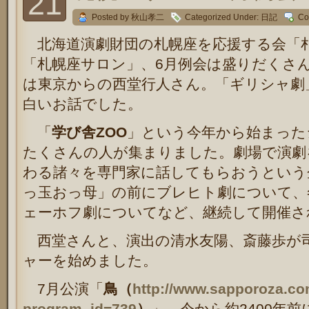
21
Posted by 秋山孝二
Categorized Under:
日記
Co
北海道演劇財団の札幌座を応援する会「
「札幌座サロン」、6月例会は盛りだくさ
は東京からの西堂行人さん。「ギリシャ劇
白いお話でした。
「
学び舎ZOO
」という今年から始まった
たくさんの人が集まりました。
劇場で演劇
わる諸々を専門家に話してもらおうという
っ玉おっ母」の前にブレヒト劇について、
ェーホフ劇についてなど、継続して開催さ
西堂さんと、演出の清水友陽、斎藤歩が
ャーを始めました。
7月公演「
鳥（
http://www.sapporoza.co
program_id=739
）
」、今から約2400年