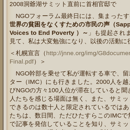
2008洞爺湖サミット直前に首相官邸で
NGOフォーラム最終日には、集まったす
世界の貧困をなくすための市民の声（
Sapp
Voices to End Poverty
）～
」も提起され
見て、私は大変勉強になり、以後の活動に
＜札幌宣言（
http://jnne.org/img/G8docum
Final.pdf
）＞
NGO幹部を乗せて私が運転する車で、留
ター（IMC）にも行きました。2000人を
びNGOの方々100人位が滞在していると
人たちを感じる場面は無く、また、サミッ
できるのは数十人と限定されているではあ
たちは、数日間、ただひたすらこのIMCで
で記事を発信していることを知り、サミッ