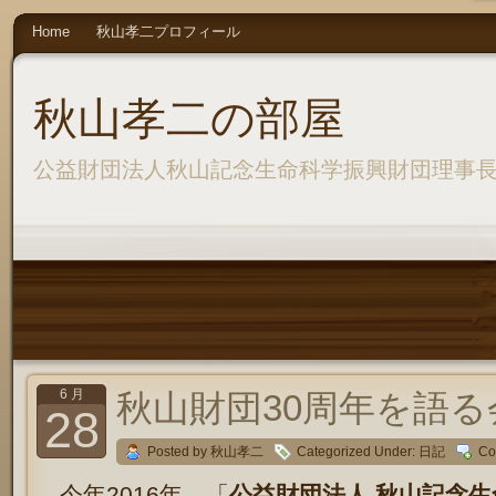
Home
秋山孝二プロフィール
秋山孝二の部屋
公益財団法人秋山記念生命科学振興財団理事
6 月
秋山財団30周年を語る
28
Posted by 秋山孝二
Categorized Under:
日記
Co
今年2016年、「
公益財団法人 秋山記念