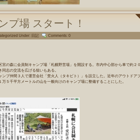
ンプ場 スタート！
ategorized Under:
日記
Comments: 0
宮の森に会員制キャンプ場「札幌野営場」を開設する。市内中心部から車で約２
き同志の交流を広げる狙いもある。
ンプ仲間３人で運営会社「焚火人（タキビト）」を設立した。近年のアウトドア
１万５千平方メートルの山を一般向けのキャンプ場に整備することにした。