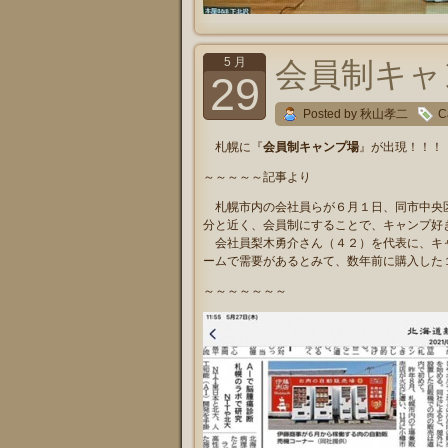
5 月
会員制キャ
29
Posted by 秋山孝二
C
札幌に『
会員制キャンプ場
』が出現！！！
～～～～～記事より
札幌市内の会社員らが６月１日、同市中央区
分と近く、会員制にすることで、キャンプ好
会社員梨木勇介さん（４２）を代表に、キャ
ームで需要があるとみて、数年前に購入した
～～～～～～～