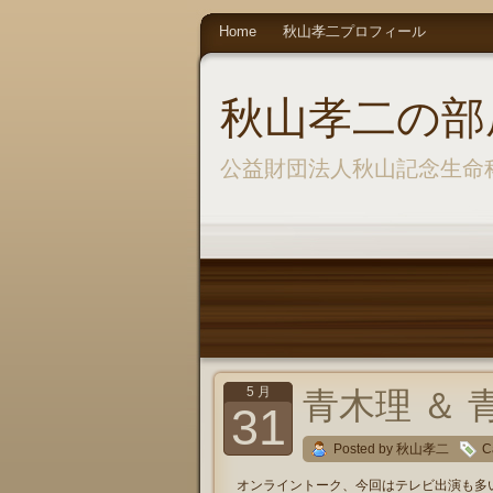
Home
秋山孝二プロフィール
秋山孝二の部
公益財団法人秋山記念生命
5 月
青木理 ＆ 
31
Posted by 秋山孝二
C
オンライントーク、今回はテレビ出演も多い