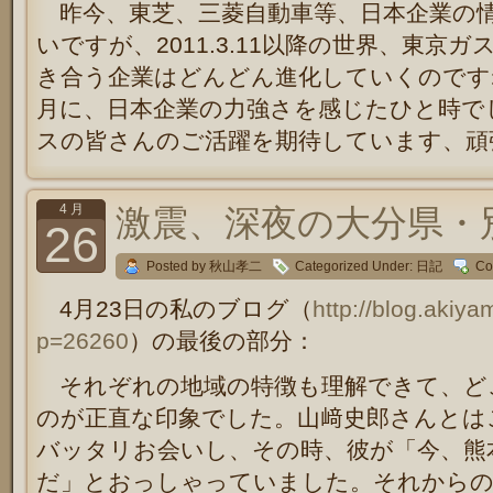
昨今、東芝、三菱自動車等、日本企業の
いですが、2011.3.11以降の世界、東
き合う企業はどんどん進化していくのです
月に、日本企業の力強さを感じたひと時で
スの皆さんのご活躍を期待しています、頑
4 月
激震、深夜の大分県・
26
Posted by 秋山孝二
Categorized Under:
日記
Co
4月23日の私のブログ（
http://blog.akiy
p=26260
）の最後の部分：
それぞれの地域の特徴も理解できて、ど
のが正直な印象でした。山﨑史郎さんとは
バッタリお会いし、その時、彼が「今、熊
だ」とおっしゃっていました。それからの