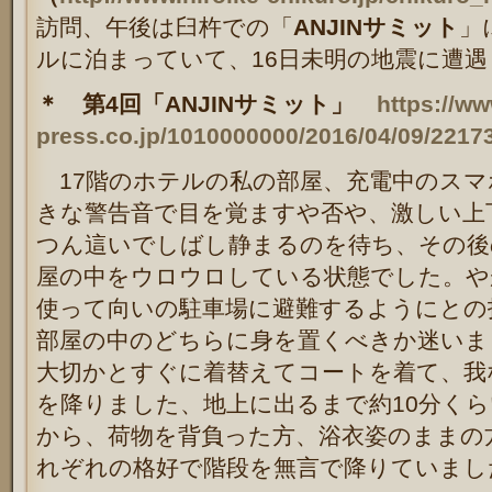
訪問、午後は臼杵での「
ANJINサミット
」
ルに泊まっていて、16日未明の地震に遭
＊ 第4回「ANJINサミット」
https://ww
press.co.jp/1010000000/2016/04/09/2217
17階のホテルの私の部屋、充電中のスマ
きな警告音で目を覚ますや否や、激しい上
つん這いでしばし静まるのを待ち、その後
屋の中をウロウロしている状態でした。や
使って向いの駐車場に避難するようにとの
部屋の中のどちらに身を置くべきか迷いま
大切かとすぐに着替えてコートを着て、我
を降りました、地上に出るまで約10分く
から、荷物を背負った方、浴衣姿のままの
れぞれの格好で階段を無言で降りていまし