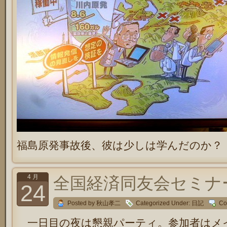
福島原発事故後、彼は少しは学んだのか？
4 月
全国経済同友会セミナー 
24
Posted by 秋山孝二
Categorized Under:
日記
Co
一日目の夜は懇親パーティ。参加者はメ