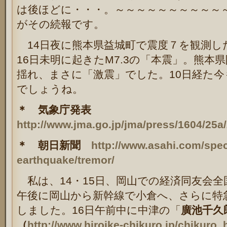
は後ほどに・・・。～～～～～～～～～～
がその続報です。
14日夜に熊本県益城町で震度７を観測した
16日未明に起きたM7.3の「本震」。熊本
揺れ、まさに「激震」でした。10日経た
でしょうね。
＊ 気象庁発表
http://www.jma.go.jp/jma/press/1604/25
＊ 朝日新聞
http://www.asahi.com/spe
earthquake/tremor/
私は、14・15日、岡山での経済同友会全
午後に岡山から新幹線で小倉へ、さらに特
しました。16日午前中に中津の「
廣池千久
（
http://www.hiroike-chikuro.jp/chikuro_