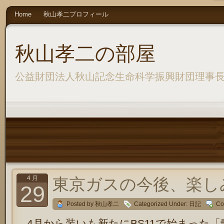
Home
秋山孝二プロフィール
秋山孝二の部屋
公益財団法人秋山記念生命科学振興財団理事
4 月
東京ガスの今後、楽し
29
Posted by 秋山孝二
Categorized Under:
日記
Co
4月から装いも新たにBS11で始まった「