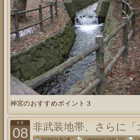
神宮のおすすめポイント３
4 月
非武装地帯、さらに「
08
Posted by 秋山孝二
Categorized Under:
日記
Co