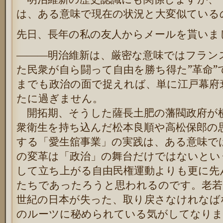
は、ある意味で現在の状況と大変似ている
先日、長年の私の友人からメールを貰いま
―――明治維新は、厳密な意味ではフラン
た民衆が自ら闘って自由を勝ち得た”革命”
までも政治の面で捉えれば、単に江戸幕府
たに過ぎません。
開拓期、そうした薩長土肥の藩閥政府が
衆衛生を持ち込んだ松本良順や高松保郎の
する「愛生舘事業」の実践は、ある意
味で
の変革は「政治」の舞台だけではないと
い
して立ち上がる自由民権運動よ
りも更に先
たちであったろうと思
われるのです。老若
世紀の日本が失った、
取り戻さなけれなば
のルーツ
に秘められている気がしてなりま