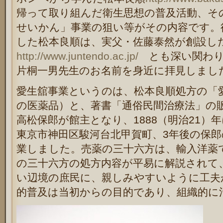
帰って取り組んだ衛生思想の普及活動、そ
せいかん」事業の狙い等がその内容です。
した松本良順は、実父・佐藤泰然が創設し
http://www.juntendo.ac.jp/
とも深い関わり
片桐一男先生のお名前を身近に拝見しまし
愛生舘事業というのは、松本良順処方の「
の医薬品）と、著書「通俗民間治療法」の
高松保郎が館主となり、1888（明治21）
東京市神田区駿河台北甲賀町、3年後の保
業しました。売薬の三十六方は、輸入洋薬
の三十六方の処方内容が平易に解説されて
い辺境の庶民に、親しみやすいように工夫
的普及は当初からの目的であり、組織的に