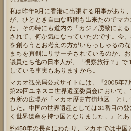
マカオ観光局公式サイト
私は昨年9月に香港に出張する用事があり
が、ひととき自由な時間も出来たのでマカ
た。その時にも道内の「カジノ誘致による
されて、何か気になっていたのです。今、
を創ろうとお考えの方がいらっしゃるのな
まちを真剣にリサーチされているのか、お
議員たち他の日本人が、「視察旅行？」で
している事実もありますから。
マカオ観光局公式サイトには、『2005年
第29回ユネスコ世界遺産委員会において、
カ所の広場が「マカオ歴史市街地区」とし
した。中国の世界遺産としては31番目の
く世界遺産を持つ国となりました。』とあ
約450年の長きにわたり、マカオでは中