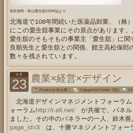
高松保郎：秋山愛生舘100年誌より
北海道で108年間続いた医薬品卸業、（株
にこの愛生舘事業にその原点があります。
愛生舘のそもそもの事業主「愛生舘」に関
良順先生と愛生舘との関係、館主高松保郎
数々を残されています。
4 月
農業×経営×デザイン
23
Posted by 秋山孝二
Categorized Under:
日記
Co
北海道デザインマネジメントフォーラム
ォーラム
http://t-afi.net/
が共催で、パネル
ました。その中のパネラーの一人、鈴木善
page_id=3
は、十勝マネジメントフォーラ