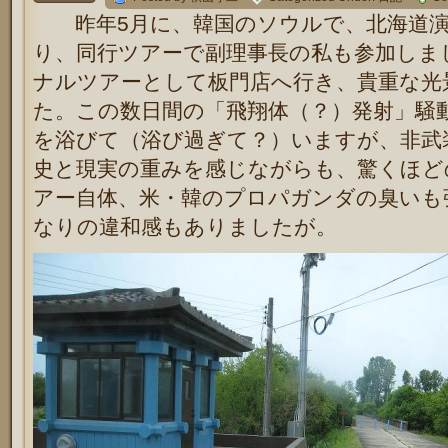
昨年5月に、韓国のソウルで、北海道演劇
り、同行ツアーで副理事長の私も参加しま
ナルツアーとして板門店へ行き、貴重な光
た。この数日間の「飛翔体（？）発射」騒
を浴びて（浴び過ぎて？）いますが、非武装
史と現実の重みを感じながらも、驚くほど
アー自体、米・韓のプロパガンダの臭いも
なりの違和感もありましたが。