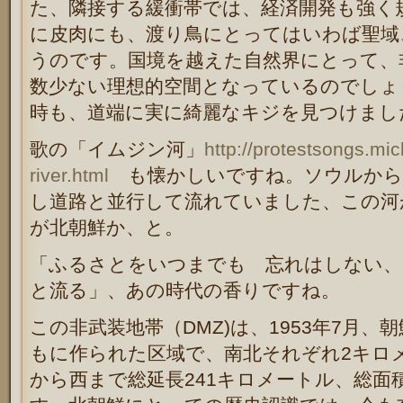
た、隣接する緩衝帯では、経済開発も強く
に皮肉にも、渡り鳥にとってはいわば聖域
うのです。国境を越えた自然界にとって、
数少ない理想的空間となっているのでしょ
時も、道端に実に綺麗なキジを見つけまし
歌の「イムジン河」
http://protestsongs.mic
river.html
も懐かしいですね。ソウルから
し道路と並行して流れていました、この河
が北朝鮮か、と。
「ふるさとをいつまでも 忘れはしない、
と流る」、あの時代の香りですね。
この非武装地帯（DMZ)は、1953年7月
もに作られた区域で、南北それぞれ2キロ
から西まで総延長241キロメートル、総面積