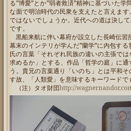
る
”博愛”とか”弱者救済”精神に基づいた学
な面で明治時代の民衆を支えたと言えます
ではないでしょうか。近代への道は決して
です。
黒船来航に伴い幕府が設立した長崎伝習
幕末のインテリが学んだ”蘭学”に内包する
氏の言葉「それぞれ民族の違いの主張では
求めるか」とする、作品「哲学の庭」に通
う。
貴兄の言葉通り「いのち」とは平和そ
す故、「人類愛」を意味するキーワードで
（注）タオ財団
http://wagnernandor.co