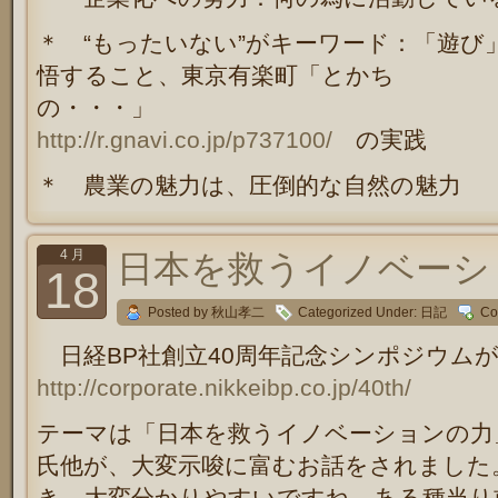
＊ “もったいない”がキーワード：「遊び
悟すること、東京有楽町「とかち
の・・・」
http://r.gnavi.co.jp/p737100/
の実践
＊ 農業の魅力は、圧倒的な自然の魅力
4 月
日本を救うイノベーシ
18
Posted by 秋山孝二
Categorized Under:
日記
Co
日経BP社創立40周年記念シンポジウム
http://corporate.nikkeibp.co.jp/40th/
テーマは「日本を救うイノベーションの力
氏他が、大変示唆に富むお話をされました
き、大変分かりやすいですね。ある種当り