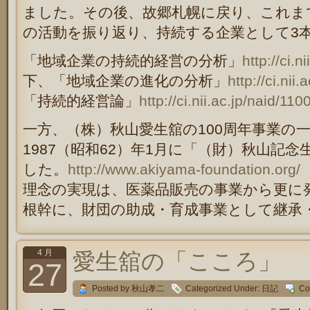
ました。その後、故郷札幌に戻り、これまで
の活動を振り返り、持続する企業として3
「地域企業の持続的経営の分析」
http://ci.
下、「地域企業の進化の分析」
http://ci.ni
「持続的経営論」
http://ci.nii.ac.jp/naid/1
一方、（株）秋山愛生舘の100周年事業の
1987（昭和62）年1月に「（財）秋山記
した。
http://www.akiyama-foundation.org/
理念の実現は、医薬品販売の事業から更に
根幹に、財団の助成・育成事業として継承
4 月
愛生舘の「こころ」 
27
Posted by 秋山孝二
Categorized Under:
日記
Co