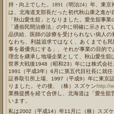
持・向上でした。1891（明治24）年、東
は、北海道支部長だった初代秋山康之進が
「秋山愛生舘」となりました。愛生舘事業
「通俗民間治療法」の中に明確に示されて
品供給、医師の診療を受けられない病人の
なわち、利益追求ではなく、あくまでも民
事を最優先にする」、それが事業の目的で
理念を継承し地場企業として、秋山愛生舘
世界大戦後1948（昭和23）年には株式会
1991（平成3年）6月に第五代目社長に就任
証券取引所上場、1997（平成9）年に東
りました。その後、（株）スズケン
http://
業務提携を経て合併し、北海道は「愛生舘
います。
私は2002（平成14）年11月に（株）ス