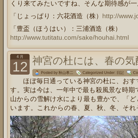
くり来てみたいですね、そんな期待感が一
「じょっぱり：六花酒造（株）
http://www.j
「豊盃（ほうはい）：三浦酒造（株）
http://www.tutitatu.com/sake/houhai.html
4 月
神宮の杜には、春の気
12
Posted by 秋山孝二
Categorized Under:
日記
Co
ほぼ毎日通っている神宮の杜に、おすす
す。実は今は、一年中で最も殺風景な時期
山からの雪解け水により最も豊かで、「ど
います。これからの春、夏、秋、冬、それ