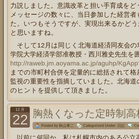
力説しました。意識改革と担い手育成をど
メッセージの数々に、当日参加した経営者
た。いつもそうですが、実現出来るかどう
と思いますね。
そして12月は同じく北海道経済同友会の
学院大学経済学部准教授・西川雅史先生を
http://raweb.jm.aoyama.ac.jp/aguhp/KgAp
までの市町村合併を定量的に総括されて格
監視の重要性を指摘していました。北海道
のヒントを提供して頂きました。
12 月
胸熱くなった定時制高
22
Posted by 秋山孝二
Categorized Under:
日記
Co
以前に何回か、私は札幌市内のある公立