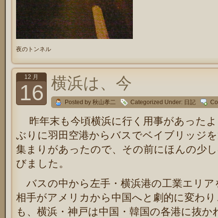
夜のトンネル
12 月
横浜は、今
16
Posted by 秋山孝二
Categorized Under:
日記
Co
昨年末も今頃横浜に行く用事があったよ
ぶりに羽田空港からバスでベイブリッジを
集まりがあったので、その前にほんの少し
びました。
バスの中から左手・横浜港の工業エリア
相手がアメリカから中国へと劇的に変わり
も、横浜・神戸は中国・韓国の各港に抜か