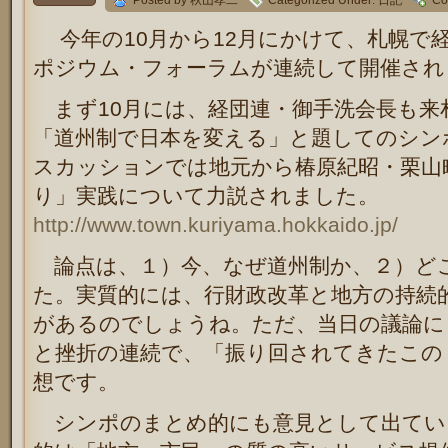
Posted by 秋山孝二
Categorized Under:
日記
Co
今年の10月から12月にかけて、札幌で
ポジウム・フォーラムが連続して開催され
まず10月には、経団連・御手洗会長も来
「道州制で日本を変える」と題してのシン
スカッションでは地元から椿原紀昭・栗山
り」実践について力説されました。
http://www.town.kuriyama.hokkaido.jp/
論点は、１）今、なぜ道州制か、２）ど
た。実質的には、行財政改革と地方の持続
があるのでしょうね。ただ、当日の議論に
と挫折の連続で、「振り回されてきたこの
想です。
シンポのまとめ的にも意見として出てい