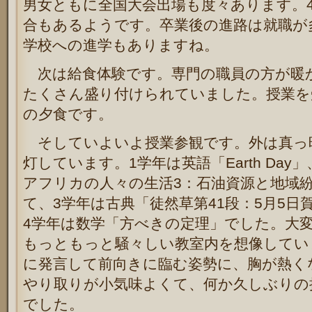
男女ともに全国大会出場も度々あります。
合もあるようです。卒業後の進路は就職が
学校への進学もありますね。
次は給食体験です。専門の職員の方が暖
たくさん盛り付けられていました。授業を
の夕食です。
そしていよいよ授業参観です。外は真っ
灯しています。1学年は英語「Earth Da
アフリカの人々の生活3：石油資源と地域
て、3学年は古典「徒然草第41段：5月5
4学年は数学「方べきの定理」でした。大
もっともっと騒々しい教室内を想像してい
に発言して前向きに臨む姿勢に、胸が熱く
やり取りが小気味よくて、何か久しぶりの
でした。