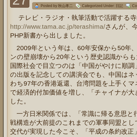
Posted by 秋山孝二
Categorized Under:
日記
Co
テレビ・ラジオ・執筆活動で活躍する寺
http://www.tama.ac.jp/terashima/
さんが、
PHP新書から出しました。
2009年という年は、60年安保から50年
ンの壁崩壊から20年という歴史認識から
国際社会で目立つのは「中国がやけに順調
の出版を記念しての講演会でも、中国はネ
わち97年の香港返還、台湾問題を上手く
で経済的付加価値を増し、「チャイナが大
した。
一方日米関係では、「常識に帰る意思と
戦構造が大前提のこれまでの軍事同盟とし
交代が実現した今こそ、「平成の条約改正