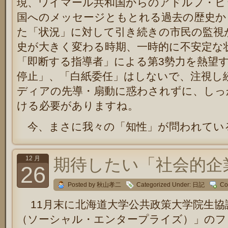
現、ワイマール共和国からのアドルフ・ヒ
国へのメッセージともとれる過去の歴史か
た「状況」に対して引き続きの市民の監視
史が大きく変わる時期、一時的に不安定な
「即断する指導者」による第3勢力を熱望
停止」、「白紙委任」はしないで、注視し
ディアの先導・扇動に惑わされずに、しっ
ける必要がありますね。
今、まさに我々の「知性」が問われてい
12 月
期待したい「社会的企
26
Posted by 秋山孝二
Categorized Under:
日記
Co
11月末に北海道大学公共政策大学院生協
（ソーシャル・エンタープライズ）」のフ