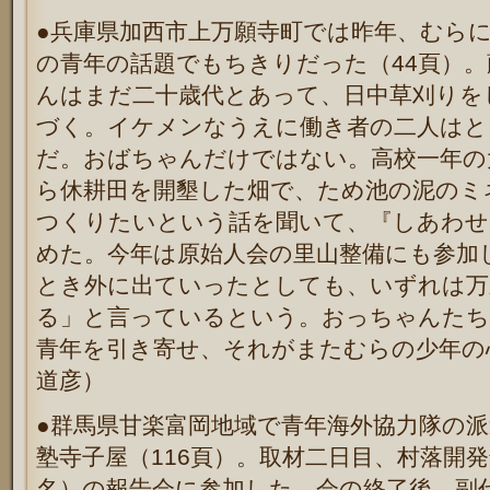
●兵庫県加西市上万願寺町では昨年、むら
の青年の話題でもちきりだった（44頁）
んはまだ二十歳代とあって、日中草刈りを
づく。イケメンなうえに働き者の二人はと
だ。おばちゃんだけではない。高校一年の
ら休耕田を開墾した畑で、ため池の泥のミ
つくりたいという話を聞いて、『しあわせ
めた。今年は原始人会の里山整備にも参加
とき外に出ていったとしても、いずれは万
る」と言っているという。おっちゃんたち
青年を引き寄せ、それがまたむらの少年の
道彦）
●群馬県甘楽富岡地域で青年海外協力隊の
塾寺子屋（116頁）。取材二日目、村落開
名）の報告会に参加した。会の終了後、副