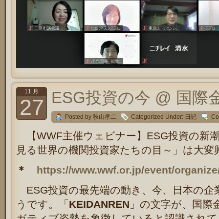
11 月
ESG投資の今 @ 国際
27
Posted by 秋山孝二
Categorized Under:
日記
Co
【WWF主催ウェビナー】ESG投資の新
見る世界の機関投資家たちの目～」は大変
＊
https://www.wwf.or.jp/event/organiz
ESG投資の最先端の動き、今、日本の企
うです。「
KEIDANREN
」の文字が、国際
ガティブ姿勢を象徴していると認識されて