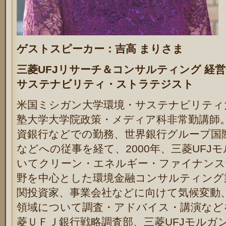
ゲストスピー
カ
ー
：
吉高 まり
さま
三菱UFJリサーチ＆コンサルティング 経営
サステナビリティ・ストラテジスト
米国ミシガン大学環境・サステナビリティ
塾大学大学院政策・メディア科非常勤講師。
資銀行などでの勤務、世界銀行グループ国際
などへの従事を経て、2000年、三菱UFJ
いてクリーン・エネルギー・ファイナンス
野を中心とした環境金融コンサルティング
関投資家、事業会社などに向けて気候変動、
領域について調査・アドバイス・講演などを
菱ＵＦＪ銀行戦略調査部、三菱UFJモルガ