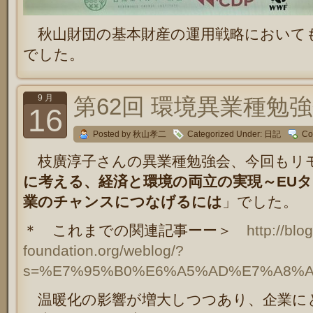
秋山財団の基本財産の運用戦略において
でした。
9 月
第62回 環境異業種勉
16
Posted by 秋山孝二
Categorized Under:
日記
Co
枝廣淳子さんの異業種勉強会、今回もリ
に考える、経済と環境の両立の実現～EU
業のチャンスにつなげるには
」でした。
＊ これまでの関連記事ーー＞
http://blo
foundation.org/weblog/?
s=%E7%95%B0%E6%A5%AD%E7%A8%
温暖化の影響が増大しつつあり、企業に