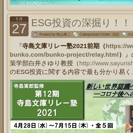
5 月
ESG投資の深掘り！！
27
Posted by 秋山孝二
Categorized Under:
日記
Co
『
寺島文庫リレー塾2021前期（
https://
bunko.com/bunko-project/relay.html
）
』
策学部
白井さゆり教授（
http://www.sayurishi
のESG投資に関する内容で最も分かり易