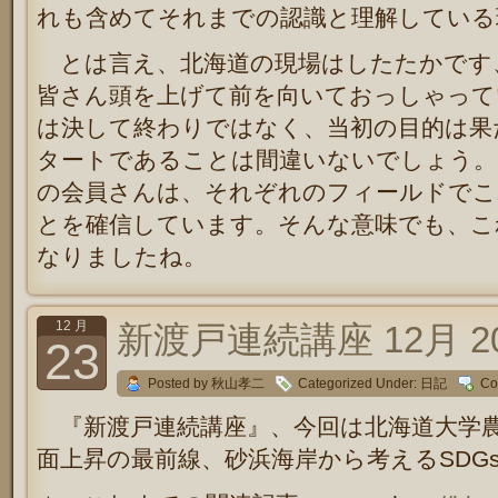
れも含めてそれまでの認識と理解している
とは言え、北海道の現場はしたたかです
皆さん頭を上げて前を向いておっしゃって
は決して終わりではなく、当初の目的は果
タートであることは間違いないでしょう。
の会員さんは、それぞれのフィールドでこ
とを確信しています。そんな意味でも、こ
なりましたね。
12 月
新渡戸連続講座 12月 20
23
Posted by 秋山孝二
Categorized Under:
日記
Co
『新渡戸連続講座』、今回は北海道大学農
面上昇の最前線、砂浜海岸から考えるSDG