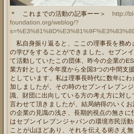
＊ これまでの活動の記事ーー＞
http://
foundation.org/weblog/?
s=%E3%81%8D%E3%81%9F%E3%83%8
私自身振り返ると、ここの理事長を務め
の学びをすることができました。セブンイ
て活動していたこの団体、昨今の企業のE
業方針として今年度から全国3つの中間支
としています。私は理事長時代に数年にわ
加しましたが、その時のセブンイレブンジ
識、財団に出向している方の考え方に対し
言わせて頂きましたが、結局納得のいくお
の企業の見識の浅さ、長期的視点の無さに
はセブンイレブンジャパンの環境市民活動
ことが山ほどあり、それを伝える術さえ無