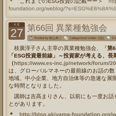
＊ これまでのESG投資の記載ーー＞
htt
foundation.org/weblog/?s=ESG%E6%8
4 月
第66回 異業種勉強会
27
Posted by 秋山孝二
Categorized Under:
日記
Co
枝廣淳子さん主宰の異業種勉強会、『
第
「ESG投資最前線」～投資家が考える、長
（
https://www.es-inc.jp/network/forum/
は、グローバルマネーの最前線のお話の数
地域、中小企業、地方自治体等の急速な展
な時間となりました。
講師は吉高まりさん、以前にも一度お話
とがあります。
＊
http://blog.akiyama-foundation.org