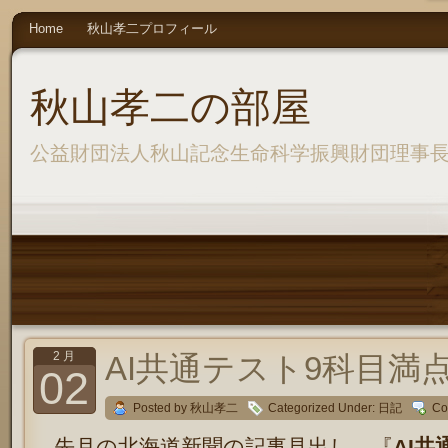
Home
秋山孝二プロフィール
秋山孝二の部屋
公益財団法人秋山記念生命科学振興財団理事
2 月
AI共通テスト9科目満
02
Posted by 秋山孝二
Categorized Under:
日記
Co
先月の北海道新聞の記事見出し、『
AI