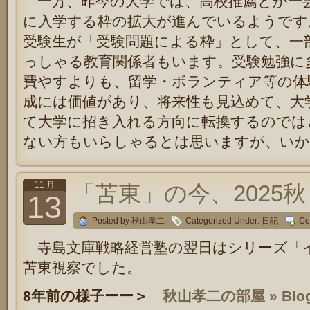
一方、昨今の大学では、高校推薦とか一
に入学する枠の拡大が進んでいるようです
受験生が「受験問題による枠」として、一
っしゃる教育関係者もいます。受験勉強に多
費やすよりも、留学・ボランティア等の体
成には価値があり、将来性も見込めて、大
て大学に招き入れる方向に転換するのでは
ない方もいらしゃるとは思いますが、い
11 月
「苫東」の今、2025秋
13
Posted by 秋山孝二
Categorized Under:
日記
Co
寺島文庫戦略経営塾の翌日はシリーズ「
苫東視察でした。
8年前の様子ーー＞
秋山孝二の部屋 » Blog