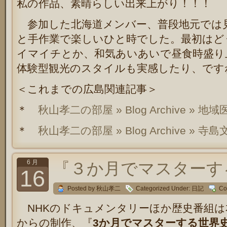
私の作品、素晴らしい出来上がり！！！
参加した北海道メンバー、普段地元では
と手作業で楽しいひと時でした。最初はど
イマイチとか、和気あいあいで昼食時盛り
体験型観光のスタイルも実感したり、です
＜これまでの広島関連記事＞
＊
秋山孝二の部屋 » Blog Archive » 
＊
秋山孝二の部屋 » Blog Archive » 
6 月
『３か月でマスターす
16
Posted by 秋山孝二
Categorized Under:
日記
Co
NHKのドキュメンタリーほか歴史番組は
からの制作、『
3か月でマスターする世界