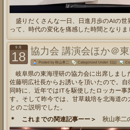
盛りだくさんな一日、日進月歩のAIの世
って、時代の変化を痛感した時間となりま
9 月
協力会 講演会ほか＠
18
Posted by 秋山孝二
Categorized Under:
日記
Co
岐阜県の東海理研の協力会に出席しまし
佐藤明広社長からお誘いを頂いたので。自
同時に、近年ではITを駆使したロッカー事
す。そして昨今では、甘草栽培を北海道の
とのご説明でした。
＊ これまでの関連記事ーー＞
秋山孝二