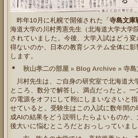
昨年10月に札幌で開催された「
寺島文庫
海道大学の
川村秀憲先生（北海道大学大学
されていました。今後、大学入試はどう変
得ないのか、日本の教育システム全体に影
します。
＊
秋山孝二の部屋 » Blog Archive » 寺
川村先生は、ご自身の研究室で北海道大学
ところ、数分で解答し、満点だったと。一
の電源をオフにして鞄にしまいなさいと指
せていると。受験生はこの入試に数年間の
成AIの結果をどう説明したらよいものか
後大いに悩むところだとおっしっていまし