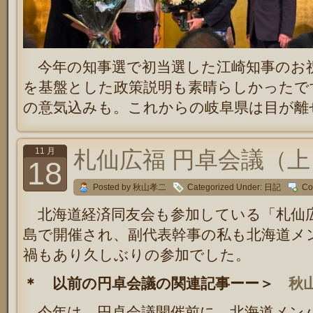
今年の知事選で初当選した江崎知事のお
を基盤とした政策説明も素晴らしかったで
の意気込みも。これからの岐阜県は目が離
11 月
札仙広福 円卓会議（上
18
Posted by 秋山孝二
Categorized Under:
日記
Co
北海道経済同友会も参加している「札仙
島で開催され、副代表幹事の私も北海道メ
禍もあり久しぶりの参加でした。
＊ 以前の円卓会議の関連記事ーー＞
秋
今年は、円卓会議開催前に、北海道メン