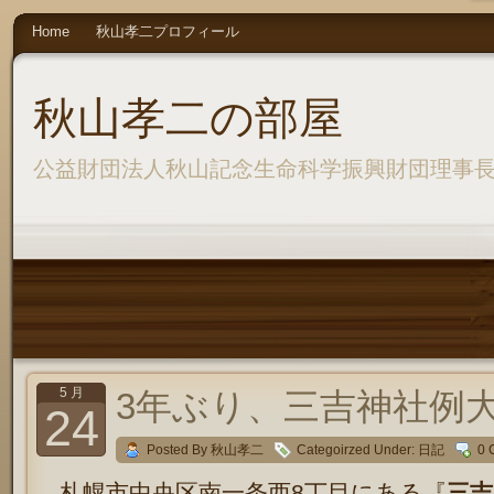
Home
秋山孝二プロフィール
秋山孝二の部屋
公益財団法人秋山記念生命科学振興財団理事
5 月
3年ぶり、三吉神社例
24
Posted By 秋山孝二
Categoirzed Under:
日記
0 
札幌市中央区南一条西8丁目にある『
三吉