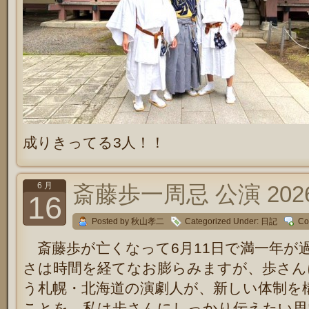
成りきってる3人！！
6 月
斎藤歩一周忌 公演 202
16
Posted by 秋山孝二
Categorized Under:
日記
Co
斎藤歩が亡くなって6月11日で満一年が
さは時間を経てなお膨らみますが、歩さん
う札幌・北海道の演劇人が、新しい体制を
ことを、私は歩さんにしっかり伝えたい思