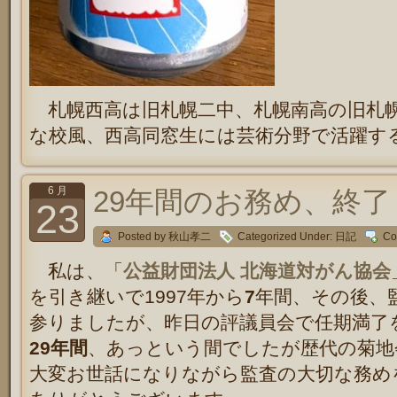
札幌西高は旧札幌二中、札幌南高の旧札
な校風、西高同窓生には芸術分野で活躍す
6 月
29年間のお務め、終了
23
Posted by 秋山孝二
Categorized Under:
日記
Co
私は、「
公益財団法人 北海道対がん協会
を引き継いで1997年から
7
年間、その後、
参りましたが、昨日の評議員会で任期満了
29年間
、あっという間でしたが歴代の菊地
大変お世話になりながら監査の大切な務め