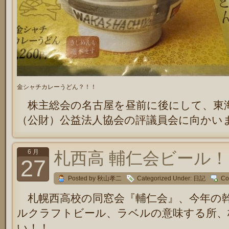
金シャチカレーうどん？！！
株主総会の名古屋を昼前に後にして、東
（公財）公益法人協会の評議員会に向かい
6 月
札西高 輔仁会ビール！
27
Posted by 秋山孝二
Categorized Under:
日記
Co
札幌西高校の同窓会『輔仁会』、今年の
ルクラフトビール、ラベルの意味する所、
い！！