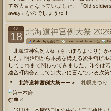
て数人目となっていました、
「Old soldiers
away」
なのでしょうね！
6 月
北海道神宮例大祭 202
18
Posted by 秋山孝二
Categorized Under:
日記
Co
北海道神宮例大祭（さっぽろまつり）が
した。明治期から本拠を構える愛生舘ビル
してこれまで関わってきました。昨今は若
連合町内会としては大いに喜んでいる次第
＊ 北海道神宮例大祭ーー＞
札幌まつり
当日は、本府祭典区の中心「三吉神社」