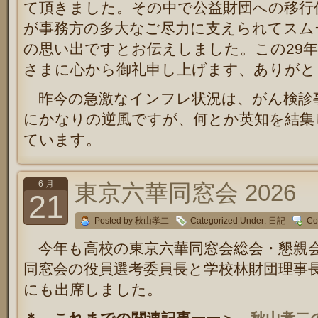
て頂きました。その中で公益財団への移行
が事務方の多大なご尽力に支えられてスム
の思い出ですとお伝えしました。この29
さまに心から御礼申し上げます、ありがと
昨今の急激なインフレ状況は、がん検診
にかなりの逆風ですが、何とか英知を結集
ています。
6 月
東京六華同窓会 2026
21
Posted by 秋山孝二
Categorized Under:
日記
Co
今年も高校の東京六華同窓会総会・懇親
同窓会の役員選考委員長と学校林財団理事
にも出席しました。