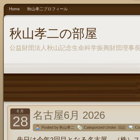
Home
秋山孝二プロフィール
秋山孝二の部屋
公益財団法人秋山記念生命科学振興財団理事
6 月
名古屋6月 2026
28
Posted by 秋山孝二
Categorized Under:
日記
Co
先日は今年2回目となる名古屋、（株）ス