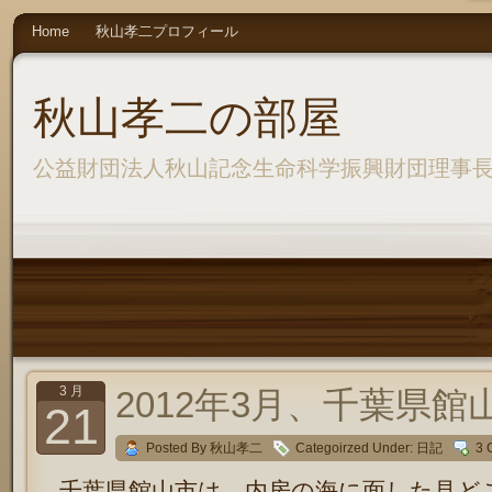
Home
秋山孝二プロフィール
秋山孝二の部屋
公益財団法人秋山記念生命科学振興財団理事
3 月
2012年3月、千葉県館
21
Posted By 秋山孝二
Categoirzed Under:
日記
3 
千葉県館山市は、内房の海に面した見ど