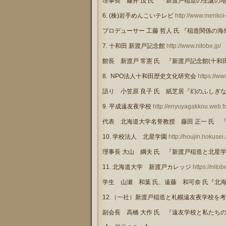
理事長 藤井 茂 氏 『新渡戸稲造の生誕の
6.
(
株
)
岩手めんこいテレビ
http://www.menkoi-t
プロデューサー 工藤 哲人 氏 『稲造関係の
7.
十和田 新渡戸記念館
http://www.nitobe.jp/
館長 新渡戸 常憲 氏 『新渡戸記念館
(
十和
8. NPO
法人十和田歴史文化研究会
https://w
語り 小笠原 良子 氏 紙芝居『幻のふしぎ
9.
平成遠友夜学校
http://enyuyagakkou.web.f
代表 北海道大学名誉教授 藤田 正一 氏 
10.
学校法人 北星学園
http://houjin.hokusei.
理事長 大山 綱夫 氏 『新渡戸稲造と北星
11.
北海道大学 新渡戸カレッジ
https://nito
学生 山瀬 和葉 氏、遠藤 和可奈 氏『北
12.
（一社）新渡戸稲造と札幌遠友夜学校を
副会長 高橋 大作 氏 『遠友学校と私たち