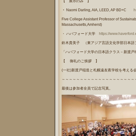
【 展示のみ 】
・
Naomi Darling,
AIA, LEED, AP BD+C
h
Five College Assistant Professor of Sustaina
Massachusetts,Amherst)
・
ハバフォード大学
https://www.haverford.
鈴木貴美子 （東アジア言語文化学部日本語
「ハバフォード大学の日本語クラス－新渡戸
【 御礼のご挨拶 】
(
一社
)
新渡戸稲造と札幌遠友夜学校を考える
～～～～～～～～～～～～～～～～～～～～
最後は参加者全員で記念写真。