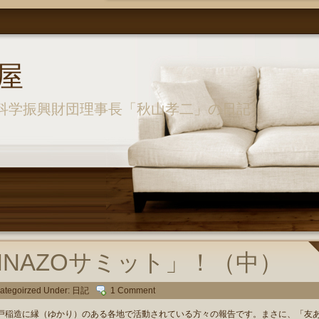
屋
科学振興財団理事長「秋山孝二」の日記
INAZOサミット」！（中）
ategoirzed Under:
日記
1 Comment
稲造に縁（ゆかり）のある各地で活動されている方々の報告です。まさに、「友