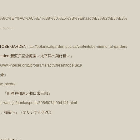
28/%E3%80%8C%E7%AC%AC%E4%B8%80%E5%9B%9Einazo%E3%82%B5%E3%
～～～～
ITOBE
GARDEN
http://botanicalgarden.ubc.ca/visit/nitobe-memorial-garden/
Garden
新渡戸記念庭園～太平洋の架け橋～』
/www.i-house.or.jp/programs/activities/nitobejuku/
紹介』
ac.jp/edu/
氏 『新渡戸稲造と牧口常三郎』
ki.iwate.jp/bunkasports/505/507/p004141.html
て、稲造へ』（オリジナル
DVD
）