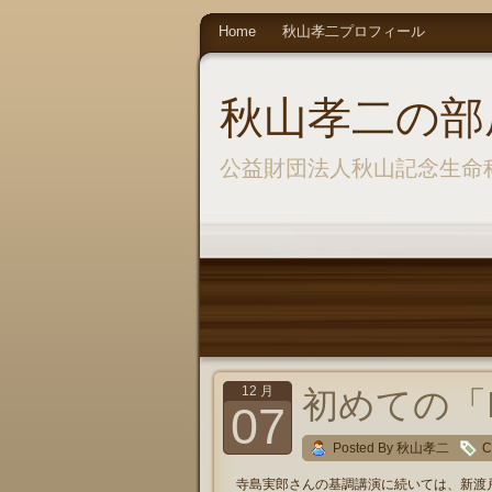
Home
秋山孝二プロフィール
秋山孝二の部
公益財団法人秋山記念生命
12 月
初めての「
07
Posted By 秋山孝二
C
寺島実郎さんの基調講演に続いては、新渡戸