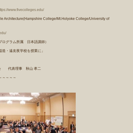
ttps://www.fivecolleges.edu/
ble Architecture(Hampshire College/Mt.Holyoke College/University of
edu/
プログラム所属 日本語講師）
稲造・遠友夜学校を授業に」
会 代表理事 秋山 孝二
～～～～～