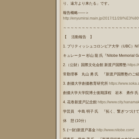
り、遠方より来たる」です。
報告概略――＞
http://enyumirai.main.jp/2017/11/
～～～～～～～～～～～～～～～～～～～～
【 活動報告 】
1.
ブリティッシュコロンビア大学（
UBC
）
N
キュレーター 杉山 龍 氏
『
Nitobe Memorial 
2.
（公財）国際文化会館 新渡戸国際塾
https:/
常勤理事 丸山 勇 氏 『新渡戸国際塾のご
3.
創価大学創価教育研究所
https://www.soka.
創価大学大学院博士後期課程 岩木 勇作 
4.
花巻新渡戸記念館
https://www.city.hanama
学芸員 中島 明子 氏 『拓く、繋ぎつづけ
休 憩
(10
分）
5.
(
一財
)
新渡戸基金
http://www.nitobe.com/