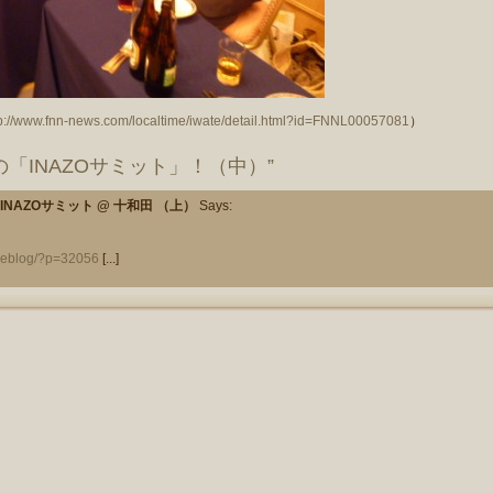
tp://www.fnn-news.com/localtime/iwate/detail.html?id=FNNL00057081
）
初めての「INAZOサミット」！（中）”
第3回INAZOサミット @ 十和田 （上）
Says:
/weblog/?p=32056
[...]