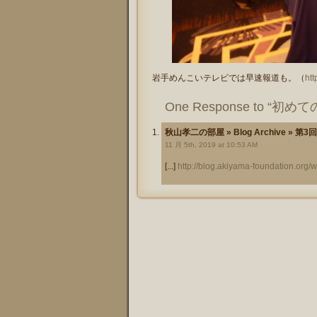
岩手めんこいテレビでは早速報道も。（
ht
One Response to “
秋山孝二の部屋 » Blog Archive » 
11 月 5th, 2019 at 10:53 AM
[...]
http://blog.akiyama-foundation.org