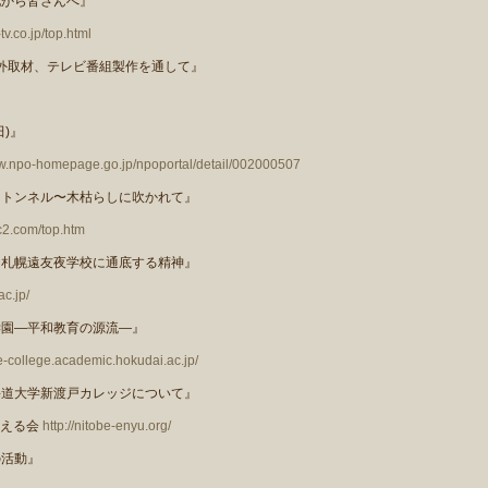
地から皆さんへ』
v.co.jp/top.html
海外取材、テレビ番組製作を通して』
田
)
』
ww.npo-homepage.go.jp/npoportal/detail/002000507
なトンネル〜木枯らしに吹かれて』
c2.com/top.htm
『札幌遠友夜学校に通底する精神』
ac.jp/
学園—平和教育の源流—』
be-college.academic.hokudai.ac.jp/
海道大学新渡戸カレッジについて』
考える会
http://nitobe-enyu.org/
の活動』