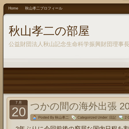
Home
秋山孝二プロフィール
秋山孝二の部屋
公益財団法人秋山記念生命科学振興財団理事
7 月
つかの間の海外出張 20
20
Posted By 秋山孝二
Categoirzed Under:
日記
2 
2年ぶりに今回前後の窮屈な国内日程を割