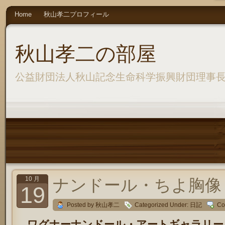
Home
秋山孝二プロフィール
秋山孝二の部屋
公益財団法人秋山記念生命科学振興財団理事
10 月
ナンドール・ちよ胸像
19
Posted by 秋山孝二
Categorized Under:
日記
Co
ワグナーナンドール・アートギャラリー