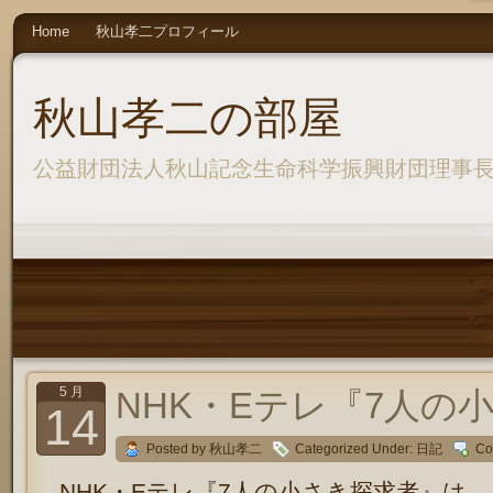
Home
秋山孝二プロフィール
秋山孝二の部屋
公益財団法人秋山記念生命科学振興財団理事
5 月
NHK・Eテレ『7人の
14
Posted by 秋山孝二
Categorized Under:
日記
Co
NHK・Eテレ『7人の小さき探求者』は、