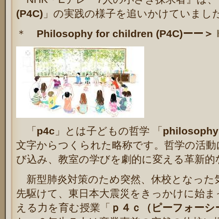
(P4C)
」の実践の様子を追いかけていまし
＊
Philosophy for children (P4C)ーー＞
「
p4c
」とは子どもの哲学 「
philosophy 
文字からつくられた略称です。
哲学の活動
び込み、教室の学びを劇的に変える革新的
新型肺炎対策のため突然、休校となった
先駆けて、
東日本大震災をきっかけに始ま
える力を育む授業「
ｐ４ｃ（ピーフォーシ