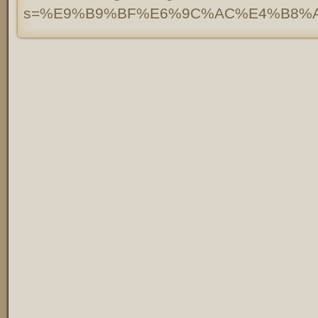
s=%E9%B9%BF%E6%9C%AC%E4%B8%