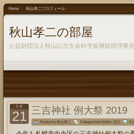
Home
秋山孝二プロフィール
秋山孝二の部屋
公益財団法人秋山記念生命科学振興財団理事
5 月
三吉神社 例大祭 2019
21
Posted by 秋山孝二
Categorized Under:
日記
Co
今年も札幌市中央区の三吉神社例大祭の季