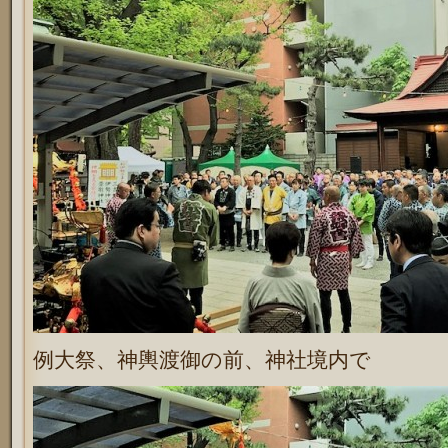
例大祭、神輿渡御の前、神社境内で