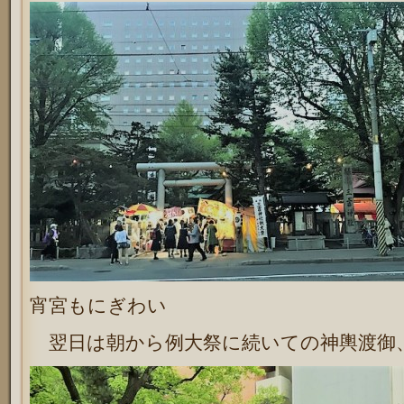
宵宮もにぎわい
翌日は朝から例大祭に続いての神輿渡御