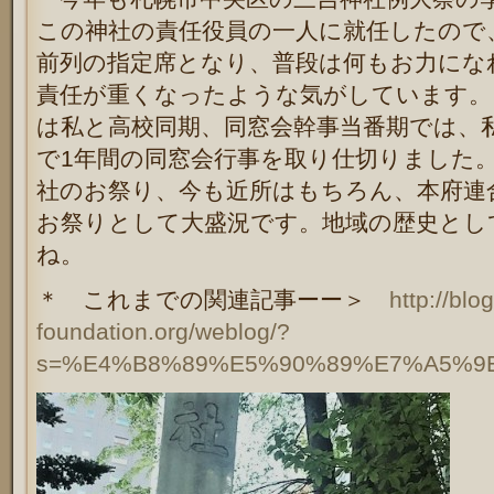
この神社の責任役員の一人に就任したので
前列の指定席となり、普段は何もお力にな
責任が重くなったような気がしています。
は私と高校同期、同窓会幹事当番期では、
で1年間の同窓会行事を取り仕切りました
社のお祭り、今も近所はもちろん、本府連
お祭りとして大盛況です。地域の歴史とし
ね。
＊ これまでの関連記事ーー＞
http://blo
foundation.org/weblog/?
s=%E4%B8%89%E5%90%89%E7%A5%9