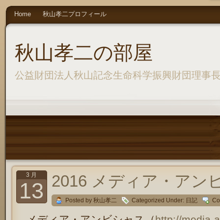
Home
秋山孝二プロフィール
秋山孝二の部屋
公益財団法人秋山記念生命科学振興財団理事
3 月
2016 メディア・ア
13
Posted by 秋山孝二
Categorized Under:
日記
Co
メディア・アンビシャス（
http://media-