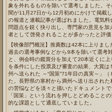
象を外れるものを除いて選考しました。そ
聞が
11
月
27
日から
12
月初めにかけて掲載
の報道と連載記事が選ばれました。電気料
問題点を鋭く抉り出し、専門家の意見を加
者として啓発されることが多かったと評価
【映像部門概況】推薦数は
42
本に上りまし
過去の選考事例などから
9
本を除いて選考
と、例会時の鑑賞分を加えて
20
本近くに上
を条件にした投票及び審査の結果、大賞は
州へ送られた
～
“
国策
”71
年目の真実～」（
た。長野県の寒村から満州へ送り出された
の苦悩などを淡々と描いたドキュメントで
「国策」という流れを押しとどめることの
的な課題として通底していました。