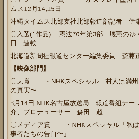
ムス
12
月
14,15
日
沖縄タイムス北部支社北部報道部記者
伊
〇入選
(1
作品
)
・憲法
70
年第
3
部「壊憲のゆ
日 連載
北海道新聞社報道センター編集委員 斎藤
【映像部門】
〇大賞
・
NHK
スペシャル「村人は満州
の真実〜」
8
月
14
日
NHK
名古屋放送局 報道番組チー
介、プロデューサー 森田 超
〇メディア賞 ・
NHK
スペシャル「私は
事者たちの告白〜」