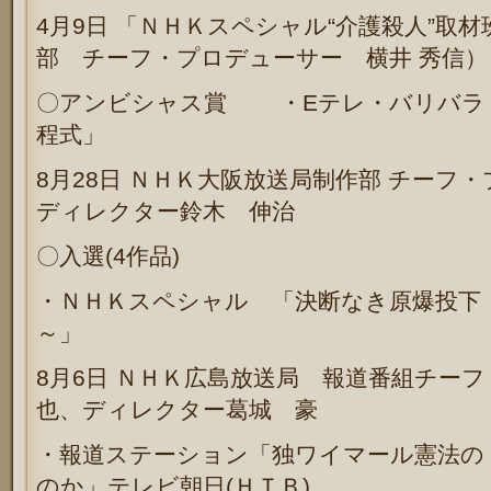
4
月
9
日
「ＮＨＫスペシャル“介護殺人”取
部 チーフ・プロデューサー 横井 秀信）
〇アンビシャス賞 ・
E
テレ・バリバラ
程式」
8
月
28
日
ＮＨＫ大阪放送局制作部 チーフ・
ディレクター鈴木 伸治
〇入選
(4
作品
)
・ＮＨＫスペシャル 「決断なき原爆投下
～」
8
月
6
日
ＮＨＫ広島放送局 報道番組チーフ
也、ディレクター葛城 豪
・
報道ステーション「独ワイマール憲法の
のか」テレビ朝日
(
ＨＴＢ
)