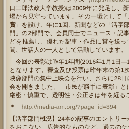
口二郎法政大学教授
)
は
2009
年に発足し、
場から見守っています。その一環として「
賞
」を設け、年に
1
回、新聞などの「活字
門」の
2
部門で、会員同士でニュース・記
どを推薦し、優れた記事・作品に賞を送っ
間、世話人の一人として活動しています。
今回の表彰は昨年
1
年間
(2016
年
1
月
1
日―
となります。審査及び投票は昨年末の第
1
映像部門の集中上映会を行い、さらに
28
日
会を開きました。
「市民が勝手に表彰」と
厳密・慎重で、透明性・公正さは年を経る
＊
http://media-am.org/?page_id=894
【活字部門概況】
24
本の記事のエントリー
をおこない、広告的なものなど、過去のケ