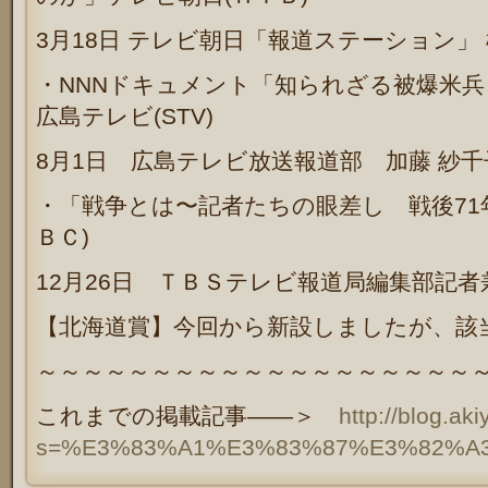
3
月
18
日
テレビ朝日「報道ステーション」
・
NNN
ドキュメント「知られざる被爆米兵
広島テレビ
(STV)
8
月
1
日 広島テレビ放送報道部 加藤 紗千
・「戦争とは〜記者たちの眼差し 戦後
71
ＢＣ
)
12
月
26
日 ＴＢＳテレビ報道局編集部記者
【北海道賞】今回から新設しましたが、該
～～～～～～～～～～～～～～～～～～～
これまでの掲載記事――＞
http://blog.ak
s=%E3%83%A1%E3%83%87%E3%82%A