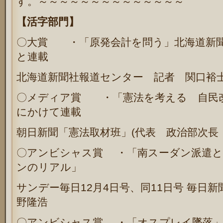
す。～～～～～～～～～～～～～～
【活字部門】
〇大賞 ・「原発会計を問う」北海道
と連載
北海道新聞社報道センター 記者 関口裕
〇メディア賞 ・「憲法を考える 自民
にかけて連載
朝日新聞「憲法取材班」
(
代表 政治部次長
〇アンビシャス賞 ・「南スーダン派遣と
ンのリアル」
サンデー毎日
12
月
4
日号、同
11
日号
毎日新
野隆浩
〇アンビシャス賞 ・「オスプレイ墜落」