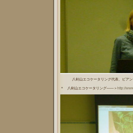
八剣山エコケータリング代表、ビアン
＊ 八剣山エコケータリング――＞
http://ww