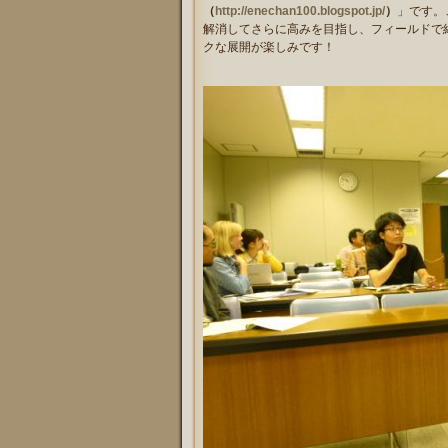
（
http://enechan100.blogspot.jp/
）
」です。
解消してさらに高みを目指し、フィールドで
クな展開が楽しみです！