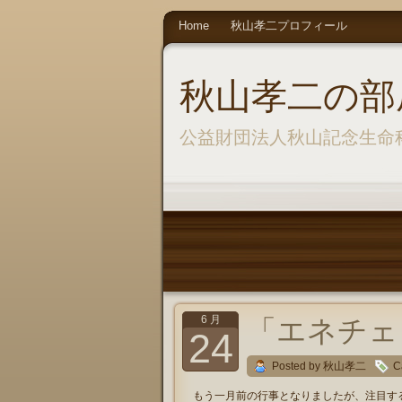
Home
秋山孝二プロフィール
秋山孝二の部
公益財団法人秋山記念生命
6 月
「エネチェ
24
Posted by 秋山孝二
C
もう一月前の行事となりましたが、注目す