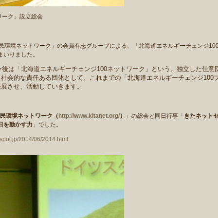
ワーク」設立総会
市民環境ネットワーク」の会員有志グルー
プによる、
「北海道エネルギーチェンジ10
まいりました。
、今後は「北海道エネル
ギーチェンジ100ネットワーク」という、独立した任意
。
社会的な責
任ある団体として、これまでの「北海道エネルギーチェンジ100
発展させ、活動していきます。
市民環境ネットワーク（
http://www.kitanet.org/
）
」の総会と同日行事「
きたネット
日を動かす力
」でした。
ogspot.jp/2014/06/2014.html