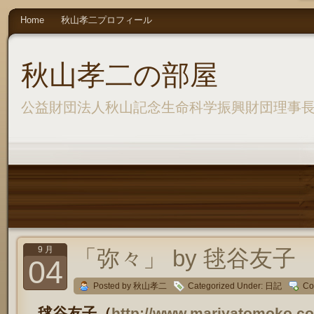
Home
秋山孝二プロフィール
秋山孝二の部屋
公益財団法人秋山記念生命科学振興財団理事
9 月
「弥々」 by 毬谷友子
04
Posted by 秋山孝二
Categorized Under:
日記
Co
毬谷友子（
http://www.mariyatomoko.c