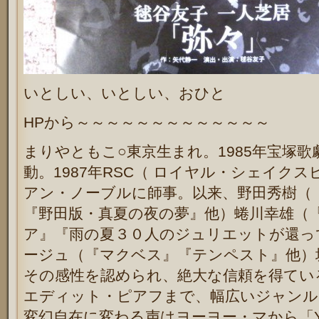
いとしい、いとしい、おひと
HPから～～～～～～～～～～～～～
まりやともこ○東京生まれ。1985年宝塚
動。1987年RSC（ ロイヤル・シェイク
アン・ノーブルに師事。
以来、野田秀樹（
『野田版・真夏の夜の夢』他）蜷川幸雄（
ア』『雨の夏３０人のジュリエットが還っ
ージュ（『マクベス』『テンペスト』他）
その感性を認められ、絶大な信頼を得てい
エディット・ピアフまで、幅広いジャンル
変幻自在に変わる声はヨーヨー・マから「YOUR 