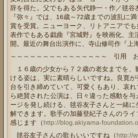
辞を得た。
父でもある矢代静一・作／毬谷
『弥々』では、16歳～72歳までの波乱に
賞を受賞。ニューヨーク、リトアニアでも
表作でもある戯曲『宮城野』を映画化、主
開。最近の舞台出演作に、寺山修司作『上
～～～～～～～～～～～～～～～ 引用 
１６歳の少女から７２歳の老女までを、
ける姿は、実に素晴らしいですね。良寛が
台を引き締めていて、可愛くもあり、哀れ
ら絶賛された公演は、日々違った感動を与
ージを発し続ける、毬谷友子さんと一緒に
解できます。歌手の加藤登紀子さんのライ
感じます（
http://blog.akiyama-foundation
毬谷友子さんの歌もいいですね（
http:/