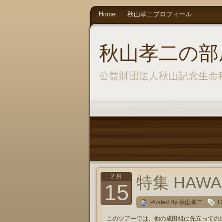
Home
秋山孝二プロフィール
秋山孝二の部
公益財団法人秋山記念生命
2 月
特集 HAWAI
15
Posted By 秋山孝二
C
このツアーでは、他の成田組に先立っての出