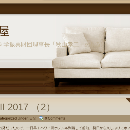
屋
科学振興財団理事長「秋山孝二」の日記
I 2017 （2）
ategoirzed Under:
日記
0 Comments
発だったので、一日早くハワイ州ホノルル到着して前泊。初日から久しぶりにホ