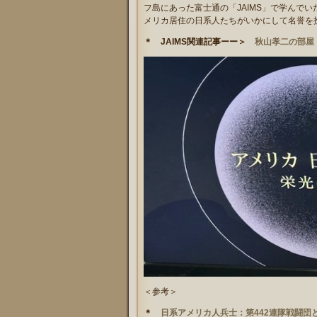
フ島にあった富士通の「JAIMS」で学んで
メリカ居住の日系人たちがいかにして名誉を
＊ JAIMS関連記事ーー＞
秋山孝二の部屋
＜参考＞
＊
日系アメリカ人兵士：第442連隊戦闘団と第