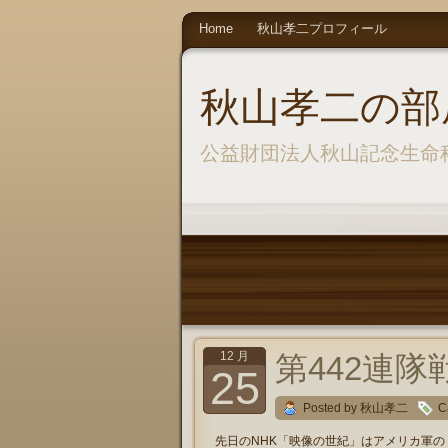
Home
秋山孝二プロフィール
秋山孝二の部
公益財団法人秋山記念生命
12 月
第442連隊
25
Posted by 秋山孝二
C
先日のNHK「映像の世紀」はアメリカ軍の