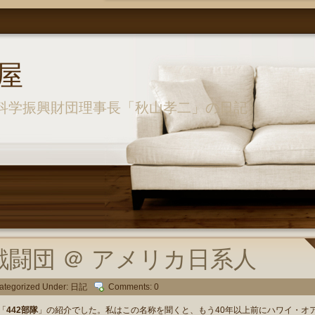
屋
科学振興財団理事長「秋山孝二」の日記
戦闘団 ＠ アメリカ日系人
ategorized Under:
日記
Comments: 0
「
442部隊
」の紹介でした。私はこの名称を聞くと、もう40年以上前にハワイ・オ