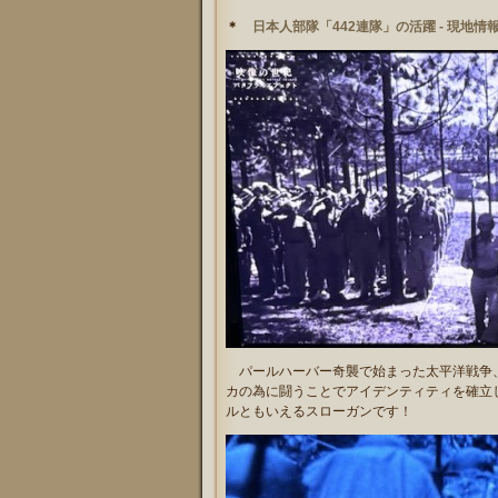
＊
日本人部隊「442連隊」の活躍 - 現地
パールハーバー奇襲で始まった太平洋戦争、
カの為に闘うことでアイデンティティを確立
ルともいえるスローガンです！