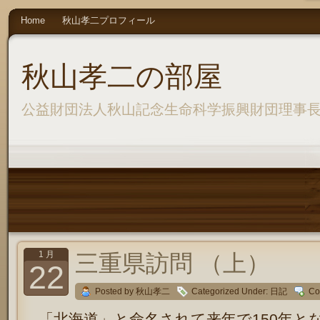
Home
秋山孝二プロフィール
秋山孝二の部屋
公益財団法人秋山記念生命科学振興財団理事
1 月
三重県訪問 （上）
22
Posted by 秋山孝二
Categorized Under:
日記
Co
「北海道」と命名されて来年で150年と