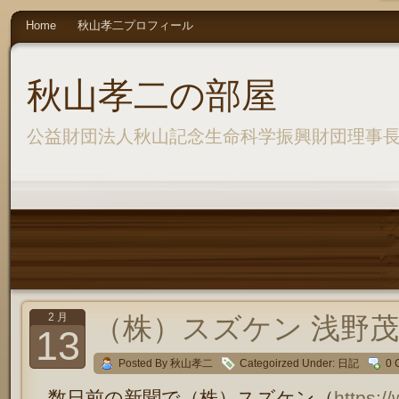
Home
秋山孝二プロフィール
秋山孝二の部屋
公益財団法人秋山記念生命科学振興財団理事
2 月
（株）スズケン 浅野茂
13
Posted By 秋山孝二
Categoirzed Under:
日記
0 
数日前の新聞で（株）スズケン（
https:/