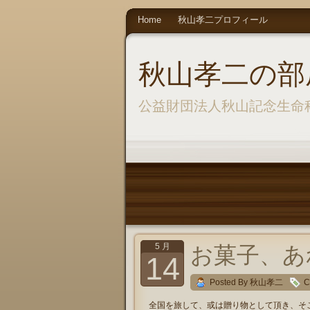
Home
秋山孝二プロフィール
秋山孝二の部
公益財団法人秋山記念生命
5 月
お菓子、あ
14
Posted By 秋山孝二
C
全国を旅して、或は贈り物として頂き、そこ