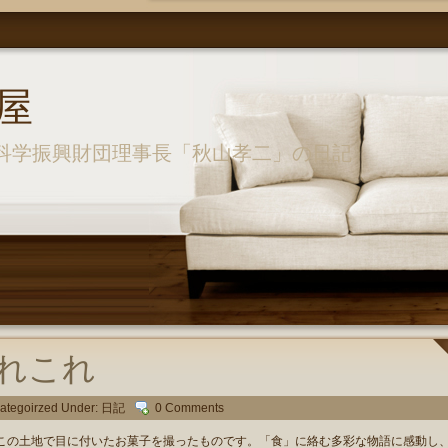
屋
科学振興財団理事長「秋山孝二」の日記
れこれ
ategoirzed Under:
日記
0 Comments
の土地で目に付いたお菓子を撮ったものです。「食」に絡む多彩な物語に感動し