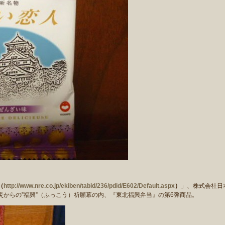
（
http://www.nre.co.jp/ekiben/tabid/236/pdid/E602/Default.aspx
）
」、
株式会社日
災からの”福興”（ふっこう）祈願幕の内、『東北福興弁当』の第6弾商品。