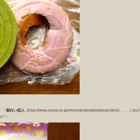
、「
面白い恋人（
http://www.santa.ne.jp/omoshiroikoibito/about.html
）
」、これが
ない。