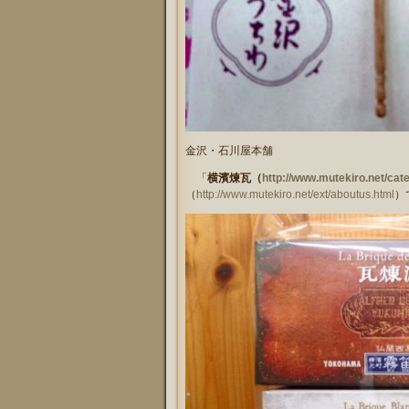
金沢・石川屋本舗
「
横濱煉瓦（
http://www.mutekiro.net/c
（
http://www.mutekiro.net/ext/aboutus.html
）