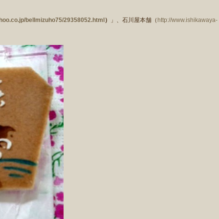
ahoo.co.jp/bellmizuho75/29358052.html
）
」、石川屋本舗（
http://www.ishikawaya-