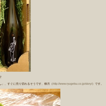
せ
し
」、すぐに売り切れるそうです、柳月（
http://www.ryugetsu.co.jp/story/
）です。