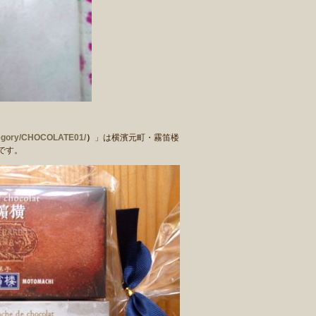
ategory/CHOCOLATE01/
）
」は横濱元町・霧笛楼
です。