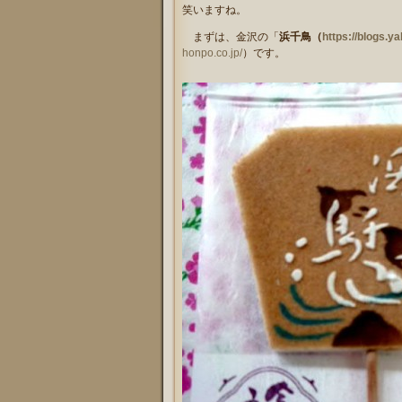
笑いますね。
まずは、金沢の「
浜千鳥（
https://blogs.y
honpo.co.jp/
）です。