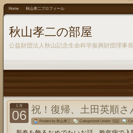
Home
秋山孝二プロフィール
秋山孝二の部屋
公益財団法人秋山記念生命科学振興財団理事
1 月
祝！復帰、土田英順さ
06
Posted by 秋山孝二
Categorized Under:
日記
Co
新春を飾るおめでたいお話、昨年病で入