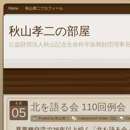
Home
秋山孝二プロフィール
秋山孝二の部屋
公益財団法人秋山記念生命科学振興財団理事
8 月
北を語る会 110回例会
05
Posted by 秋山孝二
Categorized Under:
日記
Co
異業種交流で25年以上続く「北を語る会」