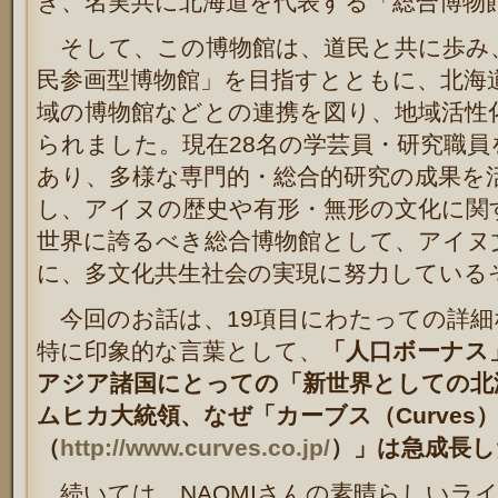
ぎ、名実共に北海道を代表する「総合博物
そして、この博物館は、道民と共に歩み
民参画型博物館」を目指すとともに、北海
域の博物館などとの連携を図り、地域活性
られました。現在28名の学芸員・研究職
あり、多様な専門的・総合的研究の成果を
し、アイヌの歴史や有形・無形の文化に関
世界に誇るべき総合博物館として、アイヌ
に、多文化共生社会の実現に努力している
今回のお話は、19項目にわたっての詳細
特に印象的な言葉として、
「人口ボーナス
アジア諸国にとっての「新世界としての北
ムヒカ大統領、なぜ「カーブス（Curves
（
http://www.curves.co.jp/
）」は急成長し
続いては、NAOMIさんの素晴らしいラ