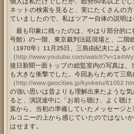
個人は私だけでしたが、総勢50名以上で
ネットの検索を見ると、実にたくさんの方
ていましたので、私はツアー自体の説明は
最も印象に残ったのは、やはり部分的に復
号館）の一階、東京裁判法廷現場と、二階総
（1970年）11月25日、三島由紀夫によ
（
http://www.youtube.com/watch?v=1a4W
後日新聞一面トップの総監室内の写真は、
も大きな衝撃でした。今回あらためて三島
（
http://www.geocities.jp/kyoketu/61052.ht
の強い思いは昔よりも理解出来たような気
ると、演説途中に「お前ら聴け、よく聴け
葉から、当初の準備していたメッセージと
ルコニーの上から感じていたのではないか
はせます。