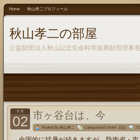
Home
秋山孝二プロフィール
秋山孝二の部屋
公益財団法人秋山記念生命科学振興財団理事
9 月
市ヶ谷台は、今
02
Posted By 秋山孝二
Categoirzed Under:
日記
2 
全国的に猛暑が続きますが、防衛省・市