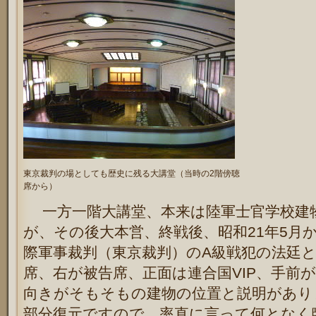
東京裁判の場としても歴史に残る大講堂（当時の2階傍聴
席から）
一方一階大講堂、本来は陸軍士官学校建
が、その後大本営、終戦後、昭和21年5月か
際軍事裁判（東京裁判）のA級戦犯の法廷
席、右が被告席、正面は連合国VIP、手前が
向きがそもそもの建物の位置と説明があり
部分復元ですので、率直に言って何となく