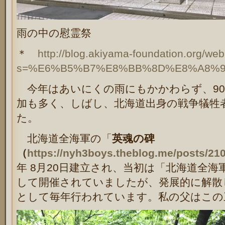
雨の中の慰霊祭
＊
http://blog.akiyama-foundation.org/web
s=%E6%B5%B7%E8%BB%8D%E8%A8%
今年はあいにくの雨にもかかわらず、90
加も多く、しばし、北海道出身の戦争犠牲
た。
北海道全海軍の「
英魂の碑
（
https://nyh3boys.theblog.me/posts/21
年 8月20日建立され、当初は「北海道全
して開催されていましたが、発展的に解散
として毎年行われています。私の父はこの