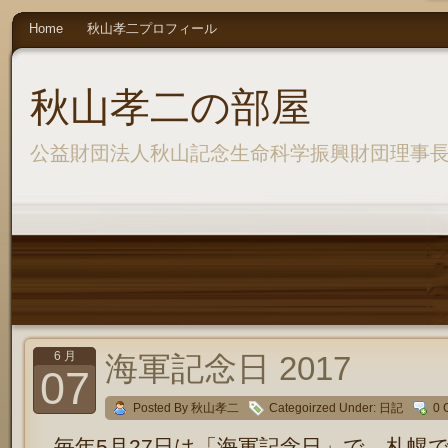
Home
秋山孝二プロフィール
秋山孝二の部屋
公益財団法人秋山記念生命科学振興財団理事
6 月
海軍記念日 2017
07
Posted By 秋山孝二
Categoirzed Under:
日記
0 
毎年5月27日は「海軍記念日」で、札幌で