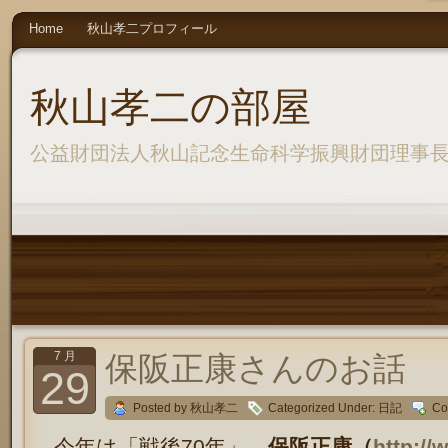
Home
秋山孝二プロフィール
秋山孝二の部屋
公益財団法人秋山記念生命科学振興財団理事
7 月
保阪正康さんのお話
29
Posted by 秋山孝二
Categorized Under:
日記
Co
今年は「戦後70年」、
保阪正康（
http://