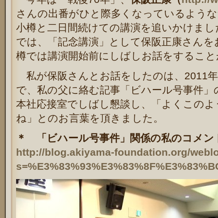
さんの出番がひと際多くなっているような
小樽と二日間続けての講演を追いかけまし
では、「記念講演」として保阪正康さんを
樽では講演開始前にしばしお話をすること
私が保阪さんとお話をしたのは、2011年
で、私の父に絡む記事「ビハール号事件」
本社応接室でしばし懇談し、「よくこのよ
ね」とのお言葉を頂きました。
＊ 「ビハール号事件」関係の私のコメ
http://blog.akiyama-foundation.org/webl
s=%E3%83%93%E3%83%8F%E3%83%