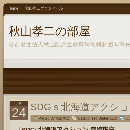
Home
秋山孝二プロフィール
秋山孝二の部屋
公益財団法人秋山記念生命科学振興財団理事
6 月
SDGｓ北海道アクシ
24
Posted By 秋山孝二
Categoirzed Under:
日記
0 
「
SDGs北海道アクション 連続講座