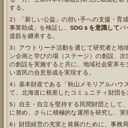
する。
2
）「新しい公益」の担い手への支援・育
事業助成」を検証し、
SDG
ｓを意識して
パ
道筋を継承する。
3
）アウトリーチ活動を通じて研究者と地
ン企画と学びの場（ステージ）の創設、次
の創設を実施すると共に、地域社会変革モ
い道民の合意形成を実現する。
4
）基本財産である「秋山メモリアルハウ
て、北海道に根差したコミュニティ財団を
5
）自主・自立を堅持する民間財団として
に努め、さらに積極的な運用を研究し、実
6
）財団経営の充実と発展のために、事務