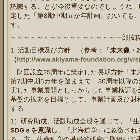
認識することが今後重要なのでしょうね。昨
定した「第8期中期五か年計画」おいても
す。
～～～～～～～～～～～～～～～～一部抜
1.
活動目標及び方針 （参考：「
未来像・2
（
http://www.akiyama-foundation.org/vis
財団設立
25
周年に策定した長期方針「未
第
7
期中期
5
カ年を踏まえて、
30
周年以降の
実した事業展開としっかりした事業検証を
基盤の拡充を目標として、事業計画及び財
する。
1
）研究助成、活動助成全般を通じて、「
SDG
ｓを意識し
、「北海道学」に象徴され
る一方、生命科学の基礎的研究に取組む若