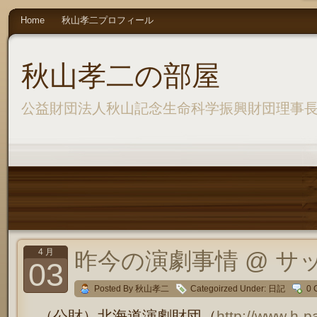
Home
秋山孝二プロフィール
秋山孝二の部屋
公益財団法人秋山記念生命科学振興財団理事
4 月
昨今の演劇事情 @ サ
03
Posted By 秋山孝二
Categoirzed Under:
日記
0 
（公財）北海道演劇財団（
http://www.h-pa