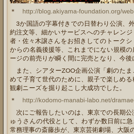
＊
http://blog.akiyama-foundation.org/we
3
か国語の字幕付きでの日替わり公演、
約注文等、細かいサービスへのチャレンジ
者・佐々木譲さんをお招きしてのトークシ
からの名義後援等、これまでにない規模の
ージの前売りが瞬く間に完売となり、今後
また、シアター
ZOO
企画公演「劇のたま
めて子育て世代のために、親子で楽しめる
観劇ニーズを掘り起こし大成功でした。
＊
http://kodomo-manabi-labo.net/dramae
次にご報告したいのは、東京での長期公
ゅうさんの代役として、わずか数日前に急
常務理事の斎藤歩が、東京芸術劇場、大阪