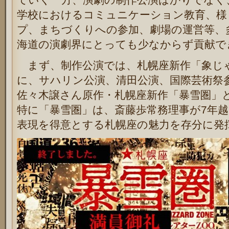
学校におけるコミュニケーション教育、様
プ、まちづくりへの参加、劇場の運営等、
海道の演劇界にとっても少なからず貢献で
まず、制作公演では、札幌座新作「象じ
に、サハリン公演、清田公演、国際芸術祭
佐々木譲さん原作・札幌座新作「暴雪圏」
特に「暴雪圏」は、斎藤歩常務理事が
7
年越
表現を得意とする札幌座の魅力を存分に発