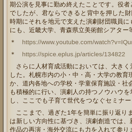
期公演を見事に勤め終えたことです。役者
でしたが、君ならできると背中を押した財
時期にそれを地元で支えた演劇財団職員に
にも、近畿大学、青森県立美術館シアター
＊
https://www.youtube.com/watch?v=IQ
＊
https://spice.eplus.jp/articles/134822
さらに人材育成活動においては、大きく
した。札幌市内の小・中・高・大学の教育
か、道内各地への学校・学童保育施設・社
も積極的に行い、演劇人の持つノウハウを
し、ここでも子育て世代をつなぐセミナー
ここまで、過ぎた
1
年を簡単に振り返り
は新しい方向性に基づき、演劇創造では、
作品の再演・海外交流にも力を入れて参り