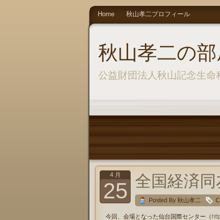
Home
秋山孝二プロフィール
秋山孝二の部
公益財団法人秋山記念生命
4 月
全国経済同
25
Posted By 秋山孝二
C
今回、会場となった仙台国際センター（
ht