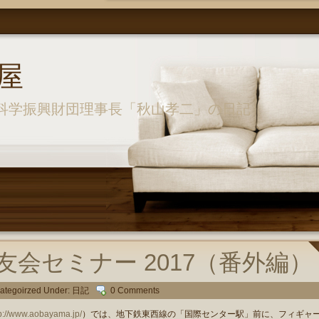
屋
科学振興財団理事長「秋山孝二」の日記
友会セミナー 2017（番外編）
ategoirzed Under:
日記
0 Comments
tp://www.aobayama.jp/
）では、地下鉄東西線の「国際センター駅」前に、フィギャ