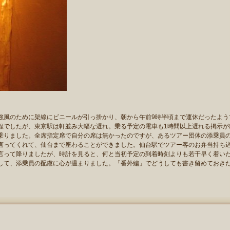
風のために架線にビニールが引っ掛かり、朝から午前9時半頃まで運休だったよう
程でしたが、東京駅は軒並み大幅な遅れ。乗る予定の電車も1時間以上遅れる掲示が
乗りました。全席指定席で自分の席は無かったのですが、あるツアー団体の添乗員
言ってくれて、仙台まで座わることができました。仙台駅でツアー客のお弁当持ち
言って降りましたが、時計を見ると、何と当初予定の到着時刻よりも若干早く着い
して、添乗員の配慮に心が温まりました。「番外編」でどうしても書き留めておき