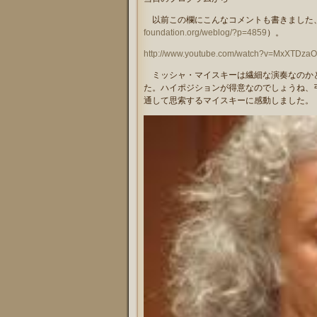
以前この欄にこんなコメントも書きました
foundation.org/weblog/?p=4859
）。
http://www.youtube.com/watch?v=MxXTDza
ミッシャ・マイスキーは繊細な演奏なのかと
た。ハイポジションが得意なのでしょうね、
通して思索するマイスキーに感動しました。