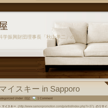
屋
科学振興財団理事長「秋山孝二」の日記
スキー in Sapporo
ategoirzed Under:
日記
1 Comment
・マイスキー（
http://www.samonpromotion.com/jp/artist/index.php?i=37
）のリサイ