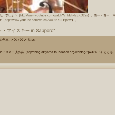
鳥」でしょう（
http://www.youtube.com/watch?v=Mvh4zEKG2zs
）。ヨー・ヨー・
す（
http://www.youtube.com/watch?v=zNbXuFBjncw
）。
シャ・マイスキー in Sapporo”
2013の年末、バタバタと
Says:
演奏会（http://blog.akiyama-foundation.org/weblog/?p=18615）ととも