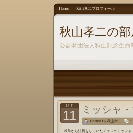
Home
秋山孝二プロフィール
秋山孝二の部
公益財団法人秋山記念生命
12 月
ミッシャ・マイ
11
Posted By 秋山孝二
C
以前から注目をしていたチェロのミッシャ