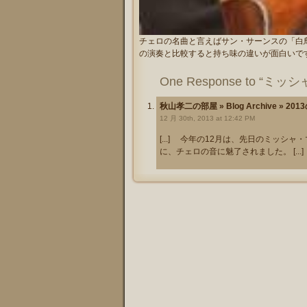
チェロの名曲と言えばサン・サーンスの「白
の演奏と比較すると持ち味の違いが面白いで
One Response to “ミッ
秋山孝二の部屋 » Blog Archive » 
12 月 30th, 2013 at 12:42 PM
[...] 今年の12月は、先日のミッシャ・マイスキー
に、チェロの音に魅了されました。 [...]