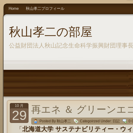
Home
秋山孝二プロフィール
秋山孝二の部屋
公益財団法人秋山記念生命科学振興財団理事
10 月
再エネ ＆ グリーンエ
29
Posted By 秋山孝二
Categoirzed Under:
日記
0 
「
北海道大学 サステナビリティー・ウィー