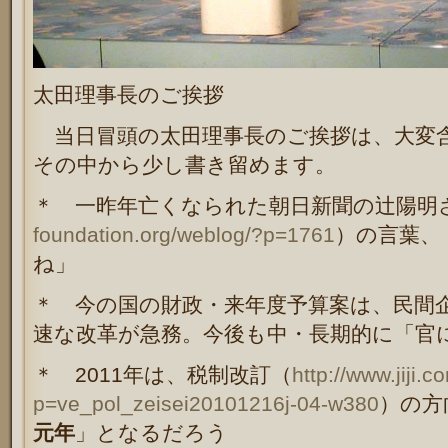
太田理事長のご挨拶
当日冒頭の太田理事長のご挨拶は、大変
その中から少し書き留めます。
＊ 一昨年亡くなられた朝日新聞の辻陽明
foundation.org/weblog/?p=1761
）の言葉、
ね」
＊ 今の国の財政・来年度予算案は、民間
速な改革が急務。今後も中・長期的に「官
＊ 2011年は、税制改訂（
http://www.jiji.c
p=ve_pol_zeisei20101216j-04-w380
）の方
元年
」となるだろう