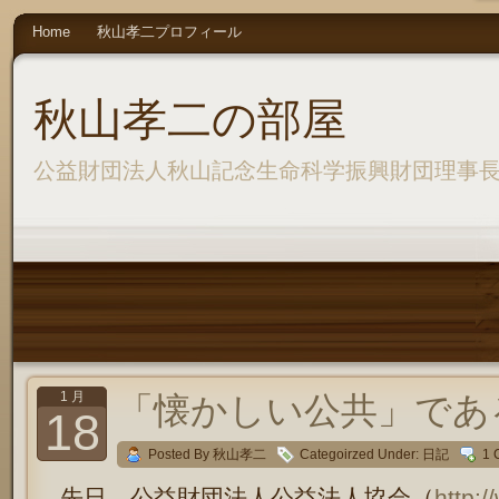
Home
秋山孝二プロフィール
秋山孝二の部屋
公益財団法人秋山記念生命科学振興財団理事
1 月
「懐かしい公共」であ
18
Posted By 秋山孝二
Categoirzed Under:
日記
1 
先日、公益財団法人公益法人協会（
http:/