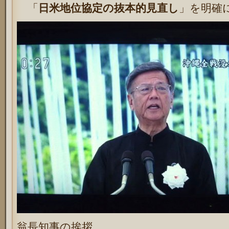
「
日米地位協定の抜本的見直し
」を明確
翁長知事の挨拶