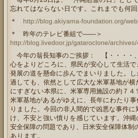
忘れてはならない日です。これまでも何回
＊
http://blog.akiyama-foundation.org/we
＊ 昨年のテレビ番組で――＞
http://blog.livedoor.jp/gataroclone/archive
今年の翁長知事のご挨拶： 【・・・・
心をよりどころに、県民が安心して生活で
発展の道を懸命に歩んでまいりました。
し
過しても、依然として広大な米軍基地が横
にすぎない本県に、米軍専用施設の約７４
米軍基地があるがゆえに、長年にわたり事
りました。今回の非人間的で凶悪な事件に
け、不安と強い憤りを感じています。沖縄
安全保障の問題であり、日米安全保障体制
あります。