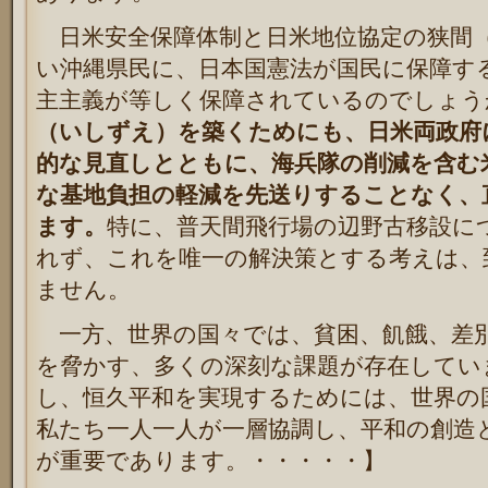
日米安全保障体制と日米地位協定の狭間
い沖縄県民に、日本国憲法が国民に保障す
主主義が等しく保障されているのでしょう
（いしずえ）を築くためにも、日米両政府
的な見直しとともに、海兵隊の削減を含む
な基地負担の軽減を先送りすることなく、
ます。
特に、普天間飛行場の辺野古移設に
れず、これを唯一の解決策とする考えは、
ません。
一方、世界の国々では、貧困、飢餓、差
を脅かす、多くの深刻な課題が存在してい
し、恒久平和を実現するためには、世界の
私たち一人一人が一層協調し、平和の創造
が重要であります。・・・・・】