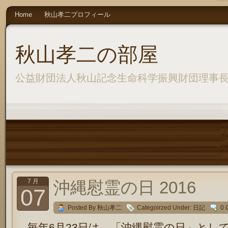
Home
秋山孝二プロフィール
秋山孝二の部屋
公益財団法人秋山記念生命科学振興財団理事
7 月
沖縄慰霊の日 2016
07
Posted By 秋山孝二
Categoirzed Under:
日記
0 
毎年6月23日は、「沖縄慰霊の日」とし