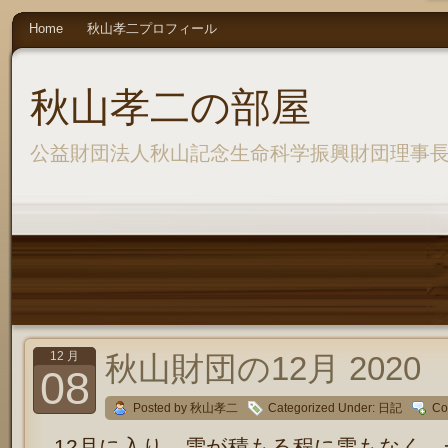
Home
秋山孝二プロフィール
秋山孝二の部屋
公益財団法人秋山記念生命科学振興財団理事
12 月
秋山財団の12月 2020
08
Posted by 秋山孝二
Categorized Under:
日記
Co
12月に入り、雪が積もる程に雪もなく、