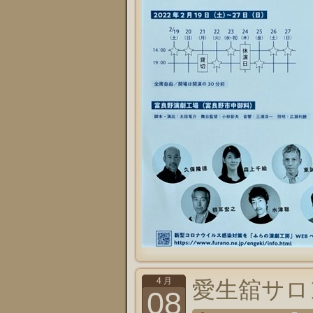
4 月
愛生舘サロン
08