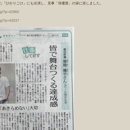
した『ひかりごけ』にも出演し、見事「俳優賞」の栄に浴しました。
log/?p=42960
log/?p=43037