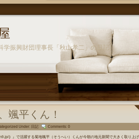
屋
科学振興財団理事長「秋山孝二」の日記
、颯平くん！
ategorized Under:
日記
Comments: 0
n9.jp/
）
』で活躍する菊地颯平（そうへい）くんが今朝の地元新聞で大きく取り上げ