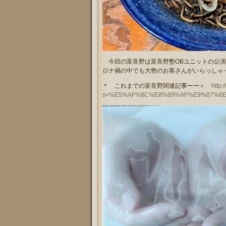
今回の富良野は富良野塾OBユニットの公演
ロナ禍の中でも大勢のお客さんがいらっしゃ
＊ これまでの富良野関連記事ーー＞
http:
s=%E5%AF%8C%E8%89%AF%E9%87%8