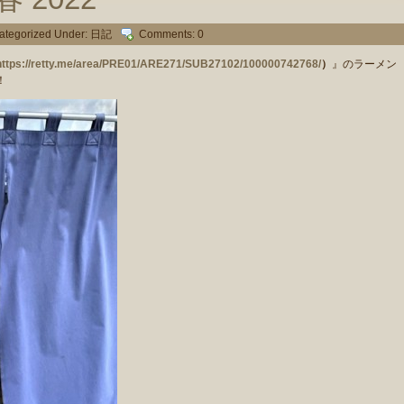
ategorized Under:
日記
Comments: 0
https://retty.me/area/PRE01/ARE271/SUB27102/100000742768/
）
』のラーメン
！