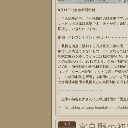
8月11日北海道新聞朝刊
この記事の中、「札幌市内の駐車場でアルバ
ントビルの立体駐車場です。彼とか同じ劇団
応援していきたいですね。
劇団『イレブンナイン』HPより～～～～～
札幌を拠点に活動する演技至上主義集団。 
劇でしか表現できないもの、ライブならではの
札幌に拠点を移してからは活動の場をCM、
どの活動も行う。2013年より、企画・制作団
品の他、海外戯曲や近代日本戯曲にも積極的
（レイ・クーニ−原作）」などは高い評価を受け
し、札幌演劇界を牽引する劇団のひとつと言わ
北海道演劇財団や札幌座との共同制作公演も
～～～～～～～～～～～～～
主宰の納谷真大さんには秋山財団の『愛生
＊
http://blog.akiyama-foundation.org/web
3 月
富良野の初春