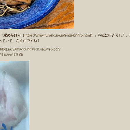
『
水のかけら（
https://www.furano.ne.jp/engeki/info.html
）
』を観に行きました、
っていて、さすがですね！
//blog.akiyama-foundation.org/weblog/?
E%E5%A1%BE