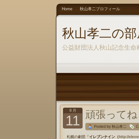
Home
秋山孝二プロフィール
秋山孝二の部
公益財団法人秋山記念生命
8 月
頑張ってね
11
Posted by 秋山孝二
C
札幌の劇団『
イレブンナイン（
http://eleve