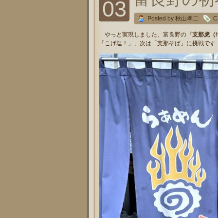
03
Posted by 秋山孝二
C
やっと実現しました、富良野の『
支那虎（
「こげ塩！」、次は「支那そば」に挑戦です