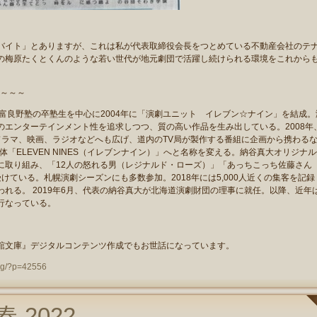
イト」とありますが、これは私が代表取締役会長をつとめている不動産会社のテ
の梅原たくとくんのような若い世代が地元劇団で活躍し続けられる環境をこれから
～～～～
富良野塾の卒塾生を中心に2004年に「演劇ユニット イレブン☆ナイン」を結成。
エンターテインメント性を追求しつつ、質の高い作品を生み出している。2008年
ドラマ、映画、ラジオなどへも広げ、道内のTV局が製作する番組に企画から携わる
体「ELEVEN NINES（イレブンナイン）」へと名称を変える。納谷真大オリジナ
に取り組み、「12人の怒れる男（レジナルド・ローズ）」「あっちこっち佐藤さん
ている。札幌演劇シーズンにも多数参加。2018年には5,000人近くの集客を記録
れる。 2019年6月、代表の納谷真大が北海道演劇財団の理事に就任。以降、近年
行なっている。
舘文庫』デジタルコンテンツ作成でもお世話になっています。
log/?p=42556
 2022