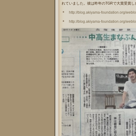
れていました。彼は昨年のTGRで大賞受賞
＊
http://blog.akiyama-foundation.org/web
＊
http://blog.akiyama-foundation.org/web