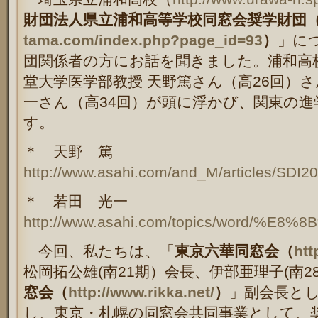
財団法人県立浦和高等学校同窓会奨学財団
tama.com/index.php?page_id=93
）
」に
団関係者の方にお話を聞きました。浦和高
堂大学医学部教授 天野篤さん（高26回）さ
一さん（高34回）が頭に浮かび、関東の
す。
＊ 天野 篤
http://www.asahi.com/and_M/articles/SDI
＊ 若田 光一
http://www.asahi.com/topics/word/%
今回、私たちは、「
東京六華同窓会（
htt
松岡
拓公雄(南21期）
会長、伊部
亜理子(南2
窓会（
http://www.rikka.net/
）
」副会長とし
し、東京・札幌の同窓会共同事業として、