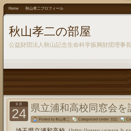
Home
秋山孝二プロフィール
秋山孝二の部屋
公益財団法人秋山記念生命科学振興財団理事
9 月
県立浦和高校同窓会を
24
Posted by 秋山孝二
Categorized Under:
日記
Co
埼玉県立浦和高校（
http://www.urawa-h.sp