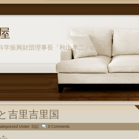
屋
科学振興財団理事長「秋山孝二」の日記
と吉里吉里国
ategoirzed Under:
日記
0 Comments
した。