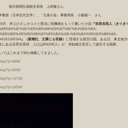
ー」 朝日新聞社函館支局長 上村隆さん
学教授（日本近代文学）、「九条の会」事務局長 小森陽一 さん
年8月、井上ひさしがコメと憲法に危機感をもって書いた小説
『吉里吉里人（きりき
E5%90%89%E9%87%8C%E5%90%89%E9%87%8C%E4%BA%BA-
%E6%BD%AE%E6%96%87%E5%BA%AB-%E4%BA%95%E4%B8%8A-
4101168164
』（新潮社、文庫にも収録）
に登場する架空の国。ある日、東北地方
にある吉里吉里村、人口は約4200人）が、突如独立宣言して誕生する国家。
いてはこれまで何か掲載してきました。
eblog/?p=8888
eblog/?p=9308
eblog/?p=13758
eblog/?p=14584