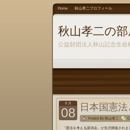
Home
秋山孝二プロフィール
秋山孝二の部
公益財団法人秋山記念生命
9 月
日本国憲法
08
Posted By 秋山孝二
C
「憲法を考える講演会」が先月開催されま