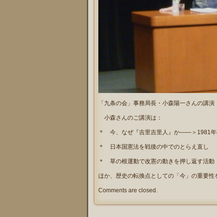
「九条の会」事務局長・小森陽一さんの講演
小森さんのご講演は：
＊ 今、なぜ『吉里吉里人』か――＞1981
＊ 日本国憲法を戦後の中でのとらえ直し
＊ 草の根運動で改憲の動きを押し返す活動
ほか、歴史の転換点としての「今」の重要性
Comments are closed.