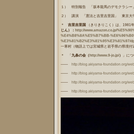
１） 特別報告 「坂本龍馬のデモクラシ
２） 講演 「憲法と吉里吉里国」 東京大
＊
吉里吉里国
（きりきりこく）は、1981
じん）：
http://www.amazon.co.jp/%
%E4%B8%8A%E5%B7%BB-%E6%96%B0
%E3%81%B2%E3%81%95%E3%81%97/dp/
一寒村（物語上では宮城県と岩手県の県境付近
＊ 「
九条の会（
http://www.9-jo.jp/
）
」につ
――
http://blog.akiyama-foundation.org/w
――
http://blog.akiyama-foundation.org/w
――
http://blog.akiyama-foundation.org/w
――
http://blog.akiyama-foundation.org/w