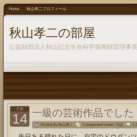
Home
秋山孝二プロフィール
秋山孝二の部屋
公益財団法人秋山記念生命科学振興財団理事
7 月
一級の芸術作品でした
14
Posted By 秋山孝二
Categoirzed Under:
日記
1 
先日ある晴れた日に、自宅のドウダンツ