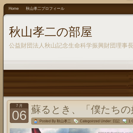
Home
秋山孝二プロフィール
秋山孝二の部屋
公益財団法人秋山記念生命科学振興財団理事
7 月
蘇るとき、「僕たちの
06
Posted By 秋山孝二
Categoirzed Under:
日記
1 