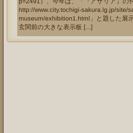
p=2491）、今年は、「『アザリア』の
http://www.city.tochigi-sakura.lg.jp/site/
museum/exhibition1.html」と
玄関前の大きな表示板 [...]