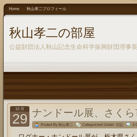
Home
秋山孝二プロフィール
秋山孝二の部屋
公益財団法人秋山記念生命科学振興財団理事
10 月
ナンドール展、さくら
29
Posted By 秋山孝二
Categoirzed Under:
日記
3 
ワグナー・ナンドール展が、栃木県さく